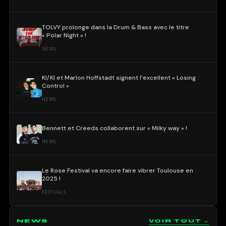
TOLVY prolonge dans la Drum & Bass avec le titre
« Polar Night » !
NEWS
KI/KI et Marlon Hoffstadt signent l’excellent « Losing
Control »
NEWS
Bennett et Creeds collaborent sur « Milky way » !
NEWS
Le Rose Festival va encore faire vibrer Toulouse en
2025 !
FESTIVALS
NEWS
VOIR TOUT →