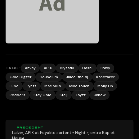
Anvay
APIX
Blyssful
Dashi
Fraxy
TAGS :
Gold Digger
Houseium
Juice! the dj
Kanetaker
Lupo
Lynzz
Mac Milio
Mike Touch
Molly Lin
Redders
Stay Gold
Steji
Toyzz
Uknew
← PRÉCÉDENT
Lalzin, APIX et Feyalite sortent « Night », entre Rap et
House