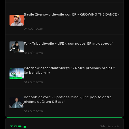
Basile Zivanovic dévoile son EP « GROWING THE DANCE »
!
07 AOÛT 2026
Funk Tribu dévoile « LIFE », son nouvel EP introspectif
07 AOÛT 2026
Interview ascendant vierge : « Notre prochain projet ?
Un bel album ! »
04 AOÛT 2026
Bonoob dévoile « Spotless Mind », une pépite entre
cinéma et Drum & Bass !
03 AOÛT 2026
TOP 3
3 derniers mois