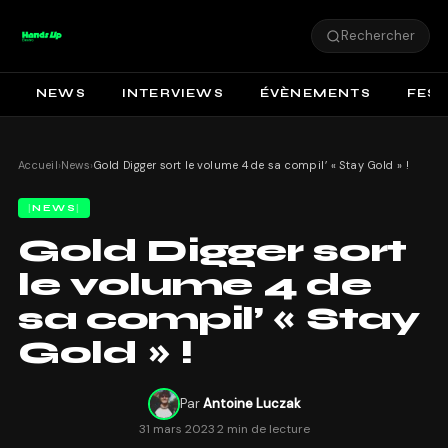
Rechercher
NEWS
INTERVIEWS
ÉVÈNEMENTS
FEST
Accueil
›
News
›
Gold Digger sort le volume 4 de sa compil’ « Stay Gold » !
NEWS
Gold Digger sort
le volume 4 de
sa compil’ « Stay
Gold » !
Par
Antoine Luczak
31 mars 2023
·
2 min de lecture