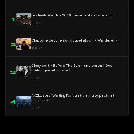
Festivals électro 2026 : les events à faire en juin !
1
NEWS
Claptone dévoile son nouvel album « Wanderer » !
2
ALBUMS
Claxy sort « Before The Sun », une parenthèse
mélodique et solaire !
3
NEWS
AXELL sort “Waiting For”, un titre introspectif et
progressif
4
NEWS