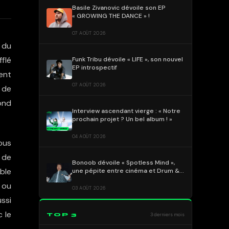
Basile Zivanovic dévoile son EP
« GROWING THE DANCE » !
07 AOÛT 2026
 du
fflé
Funk Tribu dévoile « LIFE », son nouvel
EP introspectif
ent
07 AOÛT 2026
 de
ond
Interview ascendant vierge : « Notre
prochain projet ? Un bel album ! »
04 AOÛT 2026
ous
 de
Bonoob dévoile « Spotless Mind »,
ble
une pépite entre cinéma et Drum &
Bass !
, ou
03 AOÛT 2026
ussi
c le
TOP 3
3 derniers mois