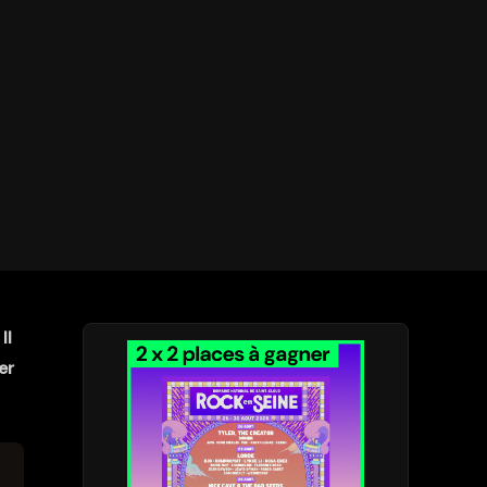
Il
er