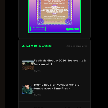
À LIRE AUSSI
Articles populaires
Festivals électro 2026 : les events à
faire en juin !
NEWS
Brume nous fait voyager dans le
temps avec « Time Flies » !
NEWS