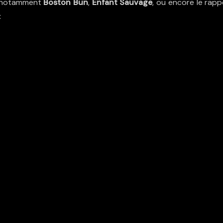
ve notamment
Boston Bun
,
Enfant Sauvage
,
ou encore le rapp
: