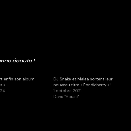
nne écoute !
rt enfin son album
DJ Snake et Malaa sortent leur
s »
nouveau titre « Pondicherry » !
024
1 octobre 2021
Dans "House"