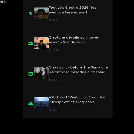
eur
Festivals électro 2026 : les
events à faire en juin !
1
NEWS
Claptone dévoile son nouvel
album « Wanderer » !
2
ALBUMS
Claxy sort « Before The Sun », une
parenthèse mélodique et solaire
3
!
NEWS
AXELL sort “Waiting For”, un titre
introspectif et progressif
4
NEWS