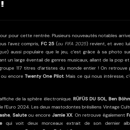
!
our pour cette rentrée. Plusieurs nouveautés notables arrive
Vous l’avez compris,
FC 25
(
ou FIFA 2025
)
revient, et avec lu
que
) aussi populaire que le jeu, c’est grâce à sa photo sur
nt un large éventail de genres musicaux, allant de la pop et
egroupe 117 titres d’artistes du monde entier ! On retrouve 
, ou encore
Twenty One Pilot
. Mais ce qui nous intéresse, c
affiche de la sphère électronique.
RÜFÜS DU SOL
,
Ben Böh
re de l’Euro 2024. Les deux mastodontes brésiliens Vintage Cul
ashe
,
Salute
ou encore
Jamie XX
. On retrouve également
F
e
qui voit deux morceaux extrait de son dernier al