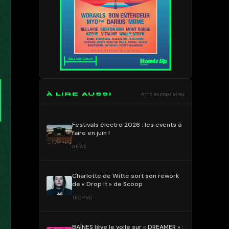
À LIRE AUSSI
Articles populaires
Festivals électro 2026 : les events à
faire en juin !
NEWS
Charlotte de Witte sort son rework
de « Drop It » de Scoop
TECHNO
BAÏNES lève le voile sur « DREAMER » :