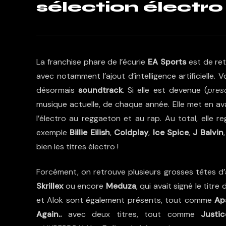
sélection électro 
La franchise phare de l’écurie
EA Sports
est de ret
avec notamment l’ajout d’intelligence artificielle. 
désormais
soundtrack
. Si elle est devenue (
pres
musique actuelle, de chaque année. Elle met en ava
l’électro au reggaeton et au rap. Au total, elle r
exemple
Billie Eilish
,
Coldplay
,
Ice Spice
,
J Balvin
bien les titres électro !
Forcément, on retrouve plusieurs grosses têtes d’
Skrillex
ou encore
Meduza
, qui avait signé le tit
et Alok sont également présents, tout comme
Ap
Again..
avec deux titres, tout comme
Justic