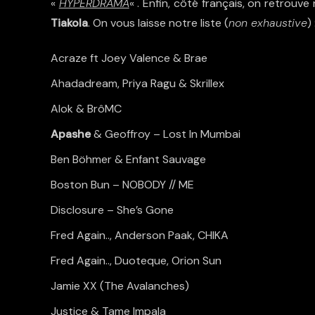
«
HYPERDRAMA
« . Enfin, côté français, on retrou
Tiakola
. On vous laisse notre l
iste (
non exhaustive
) 
Acraze ft Joey Valence & Brae
Ahadadream, Priya Ragu & Skrillex
Alok & BrôMC
Apashe
& Geoffroy –
Lost In Mumbai
Ben Böhmer & Enfant Sauvage
Boston Bun – NOBODY // ME
Disclosure – She’s Gone
Fred Again.., Anderson Paak, CHIKA
Fred Again.., Duoteque, Orion Sun
Jamie XX (The Avalanches)
Justice & Tame Impala