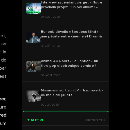
Interview ascendant vierge : « Notre
prochain projet ? Un bel album ! »
04 AOÛT 2026
Bonoob dévoile « Spotless Mind »,
nt,
une pépite entre cinéma et Drum &
Bass !
i sa
03 AOÛT 2026
 la
 de
Animal 404 sort « Le Sentier », un
titre pop electronique sombre !
par
’est
02 AOÛT 2026
Mosimann sort son EP « Traumwerk »
du mois de juillet !
mer
,
30 JUIL 2026
ture
red
TOP 3
3 derniers mois
bum