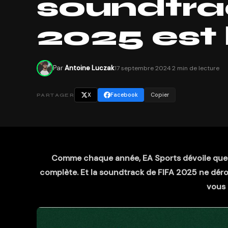
soundtra
2025 est l
Par
Antoine Luczak
17 septembre 2024
·
2 min de lecture
X
Facebook
Copier
PARTAGER
Comme chaque année, EA Sports dévoile quelque
complète. Et la soundtrack de FIFA 2025 ne déroge
vous 