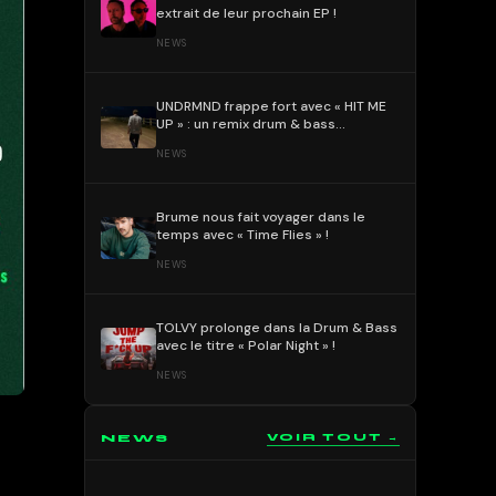
extrait de leur prochain EP !
NEWS
UNDRMND frappe fort avec « HIT ME
UP » : un remix drum & bass
percutant et mélodique !
NEWS
Brume nous fait voyager dans le
temps avec « Time Flies » !
NEWS
TOLVY prolonge dans la Drum & Bass
avec le titre « Polar Night » !
NEWS
NEWS
VOIR TOUT →