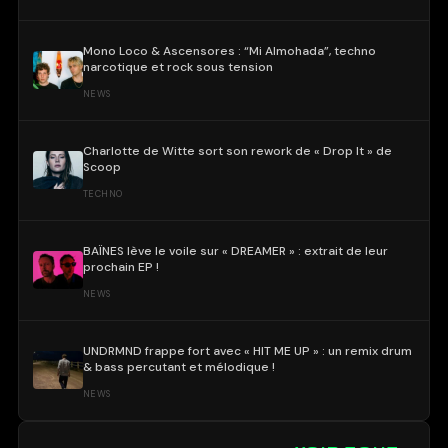
Mono Loco & Ascensores : “Mi Almohada”, techno
narcotique et rock sous tension
NEWS
Charlotte de Witte sort son rework de « Drop It » de
Scoop
TECHNO
BAÏNES lève le voile sur « DREAMER » : extrait de leur
prochain EP !
NEWS
UNDRMND frappe fort avec « HIT ME UP » : un remix drum
& bass percutant et mélodique !
NEWS