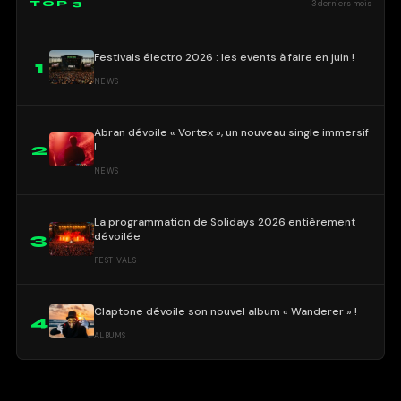
TOP 3
3 derniers mois
Festivals électro 2026 : les events à faire en juin !
1
NEWS
Abran dévoile « Vortex », un nouveau single immersif
!
2
NEWS
La programmation de Solidays 2026 entièrement
dévoilée
3
FESTIVALS
Claptone dévoile son nouvel album « Wanderer » !
4
ALBUMS