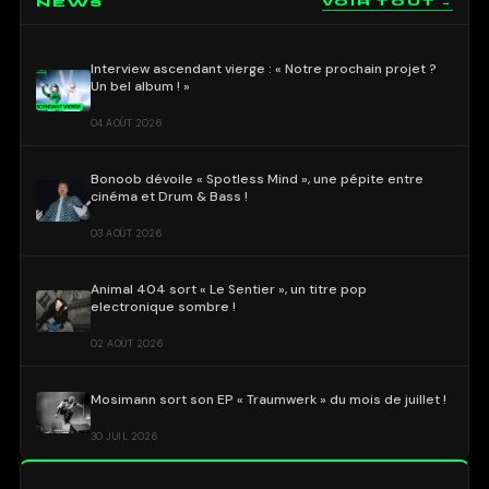
NEWS
VOIR TOUT →
Interview ascendant vierge : « Notre prochain projet ?
Un bel album ! »
04 AOÛT 2026
Bonoob dévoile « Spotless Mind », une pépite entre
cinéma et Drum & Bass !
03 AOÛT 2026
Animal 404 sort « Le Sentier », un titre pop
electronique sombre !
02 AOÛT 2026
Mosimann sort son EP « Traumwerk » du mois de juillet !
30 JUIL 2026