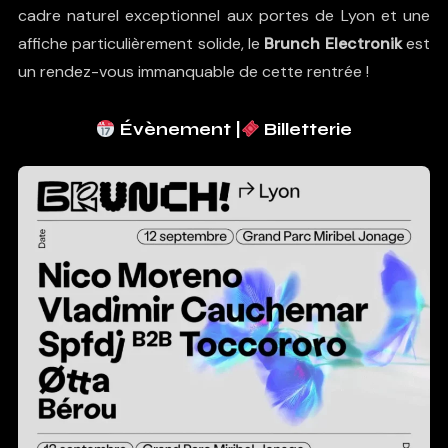
cadre naturel exceptionnel aux portes de Lyon et une
affiche particulièrement solide, le
Brunch Electronik
est
un rendez-vous immanquable de cette rentrée !
Évènement
|
Billet
terie