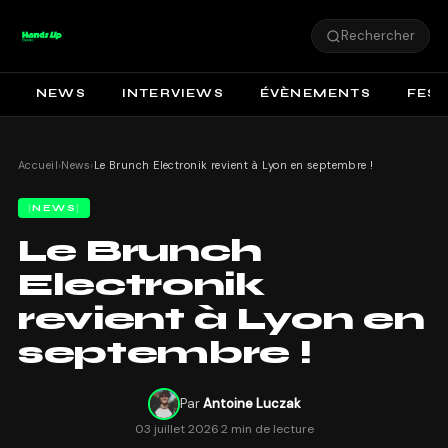
Rechercher
NEWS
INTERVIEWS
ÉVÈNEMENTS
FEST
Accueil
›
News
›
Le Brunch Electronik revient à Lyon en septembre !
NEWS
Le Brunch
Electronik
revient à Lyon en
septembre !
Par
Antoine Luczak
03 juillet 2026
·
2 min de lecture