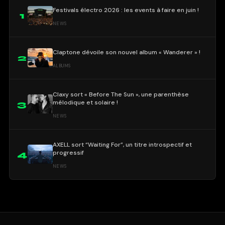
Festivals électro 2026 : les events à faire en juin !
1
NEWS
Claptone dévoile son nouvel album « Wanderer » !
2
ALBUMS
Claxy sort « Before The Sun », une parenthèse
mélodique et solaire !
3
NEWS
AXELL sort “Waiting For”, un titre introspectif et
progressif
4
NEWS