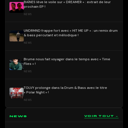
BAÏNES lève le voile sur « DREAMER » : extrait de leur
prochain EP !
NEWS
UNDRMND frappe fort avec « HIT ME UP » : un remix drum
& bass percutant et mélodique !
NEWS
Brume nous fait voyager dans le temps avec « Time
Flies » !
NEWS
TOLVY prolonge dans la Drum & Bass avec le titre
« Polar Night » !
NEWS
NEWS
VOIR TOUT →