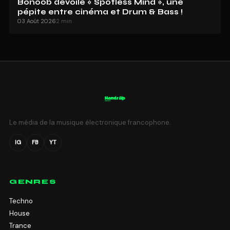
Bonoob dévoile « Spotless Mind », une
pépite entre cinéma et Drum & Bass !
03 Août 2026
2 min
Le média de la musique électronique francophone.
IG
FB
YT
GENRES
Techno
House
Trance