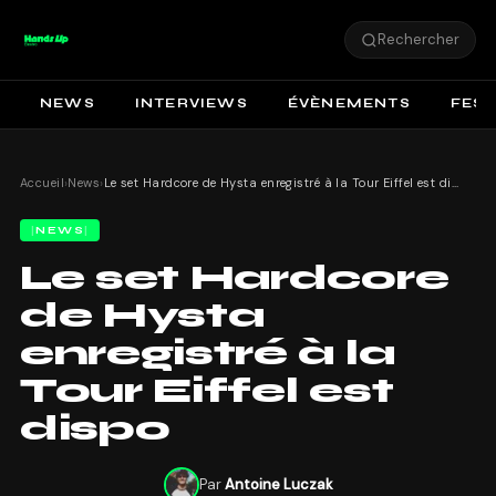
Rechercher
NEWS
INTERVIEWS
ÉVÈNEMENTS
FEST
Accueil
›
News
›
Le set Hardcore de Hysta enregistré à la Tour Eiffel est dispo
NEWS
Le set Hardcore
de Hysta
enregistré à la
Tour Eiffel est
dispo
Par
Antoine Luczak