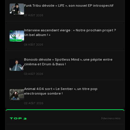
Funk Tribu dévoile « LIFE », son nouvel EP introspectif
07 AOÛT 2026
Interview ascendant vierge : « Notre prochain projet ?
Un bel album ! »
04 AOÛT 2026
Bonoob dévoile « Spotless Mind », une pépite entre
cinéma et Drum & Bass !
03 AOÛT 2026
Animal 404 sort « Le Sentier », un titre pop
electronique sombre !
02 AOÛT 2026
TOP 3
3 derniers mois