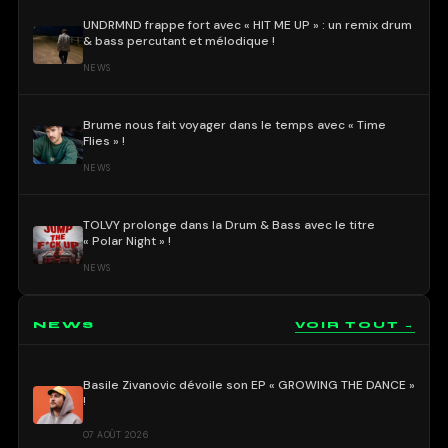
UNDRMND frappe fort avec « HIT ME UP » : un remix drum
& bass percutant et mélodique !
NEWS
Brume nous fait voyager dans le temps avec « Time
Flies » !
NEWS
TOLVY prolonge dans la Drum & Bass avec le titre
« Polar Night » !
NEWS
NEWS
VOIR TOUT →
Basile Zivanovic dévoile son EP « GROWING THE DANCE »
!
07 AOÛT 2026