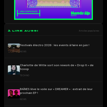
À LIRE AUSSI
Articles populaires
Festivals électro 2026 : les events à faire en juin !
NEWS
Charlotte de Witte sort son rework de « Drop It » de
Scoop
TECHNO
BAÏNES lève le voile sur « DREAMER » : extrait de leur
prochain EP !
NEWS