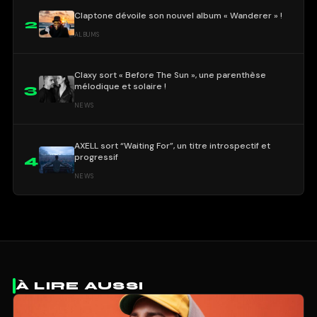
Claptone dévoile son nouvel album « Wanderer » !
2
ALBUMS
Claxy sort « Before The Sun », une parenthèse
mélodique et solaire !
3
NEWS
AXELL sort “Waiting For”, un titre introspectif et
progressif
4
NEWS
À LIRE AUSSI