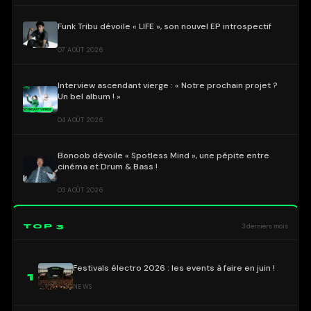
Funk Tribu dévoile « LIFE », son nouvel EP introspectif
07 AOÛT 2026
Interview ascendant vierge : « Notre prochain projet ?
Un bel album ! »
04 AOÛT 2026
Bonoob dévoile « Spotless Mind », une pépite entre
cinéma et Drum & Bass !
03 AOÛT 2026
TOP 3
3 derniers mois
Festivals électro 2026 : les events à faire en juin !
1
NEWS