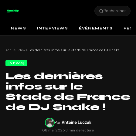
Rechercher
NEWS
INTERVIEWS
ÉVÈNEMENTS
FEST
Accueil
›
News
›
Les dernières infos sur le Stade de France de DJ Snake !
NEWS
Les dernières
infos sur le
Stade de France
de DJ Snake !
Par
Antoine Luczak
08 mai 2025
·
3 min de lecture