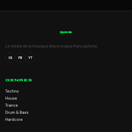
Le média de la musique électronique francophone.
IG
FB
YT
GENRES
Techno
House
Trance
Drum & Bass
Hardcore