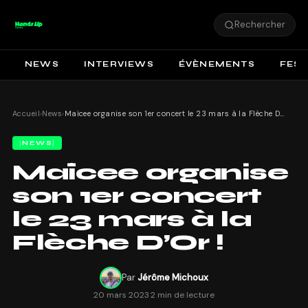
Rechercher
NEWS
INTERVIEWS
ÉVÈNEMENTS
FEST
Accueil
›
News
›
Maïcee organise son 1er concert le 23 mars à la Flèche D’Or !
NEWS
Maïcee organise
son 1er concert
le 23 mars à la
Flèche D’Or !
Par
Jérôme Michoux
20 mars 2023
·
2 min de lecture