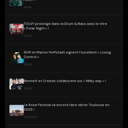
NEWS
TOLVY prolonge dans la Drum & Bass avec le titre
« Polar Night » !
NEWS
KI/KI et Marlon Hoffstadt signent l’excellent « Losing
Control »
NEWS
Bennett et Creeds collaborent sur « Milky way » !
NEWS
Le Rose Festival va encore faire vibrer Toulouse en
2025 !
FESTIVALS