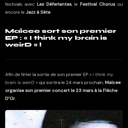
festivals avec
Les Déferlantes
, le
Festival Chorus
ou
encore le
Jazz à Sète
.
Maïcee sort son premier
EP : « I think my brain is
weirD » !
Afin de fêter la sortie de son premier EP «
i think my
brain is weirD
» qui sortira le 24 mars prochain,
Maïcee
organise son premier concert le 23 mars à la Flèche
D’Or
.