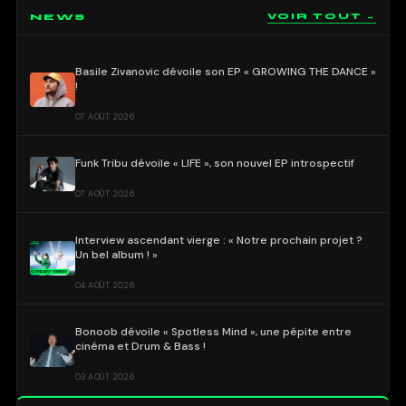
NEWS
VOIR TOUT →
Basile Zivanovic dévoile son EP « GROWING THE DANCE »
!
07 AOÛT 2026
Funk Tribu dévoile « LIFE », son nouvel EP introspectif
07 AOÛT 2026
Interview ascendant vierge : « Notre prochain projet ?
Un bel album ! »
04 AOÛT 2026
Bonoob dévoile « Spotless Mind », une pépite entre
cinéma et Drum & Bass !
03 AOÛT 2026