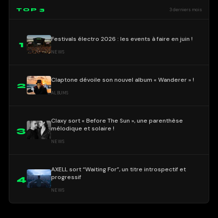
TOP 3
3 derniers mois
Festivals électro 2026 : les events à faire en juin !
1
NEWS
Claptone dévoile son nouvel album « Wanderer » !
2
ALBUMS
Claxy sort « Before The Sun », une parenthèse
mélodique et solaire !
3
NEWS
AXELL sort “Waiting For”, un titre introspectif et
progressif
4
NEWS