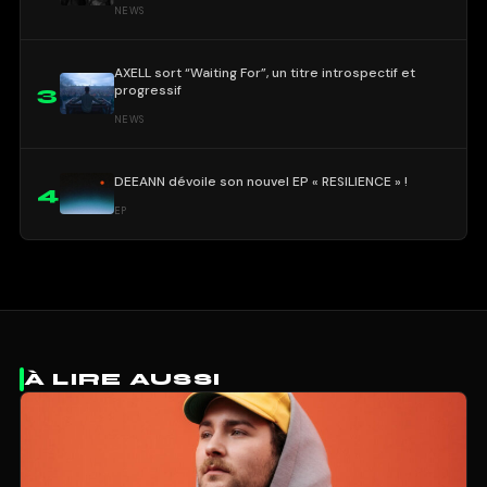
NEWS
AXELL sort “Waiting For”, un titre introspectif et
progressif
3
NEWS
DEEANN dévoile son nouvel EP « RESILIENCE » !
4
EP
À LIRE AUSSI