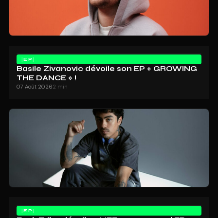
EP
Basile Zivanovic dévoile son EP « GROWING
THE DANCE » !
07 Août 2026
2 min
EP