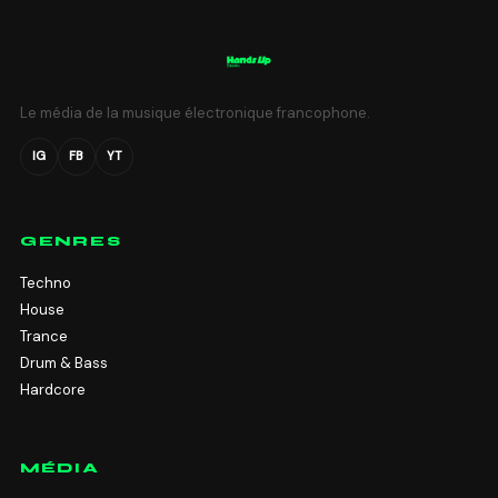
Le média de la musique électronique francophone.
IG
FB
YT
GENRES
Techno
House
Trance
Drum & Bass
Hardcore
MÉDIA