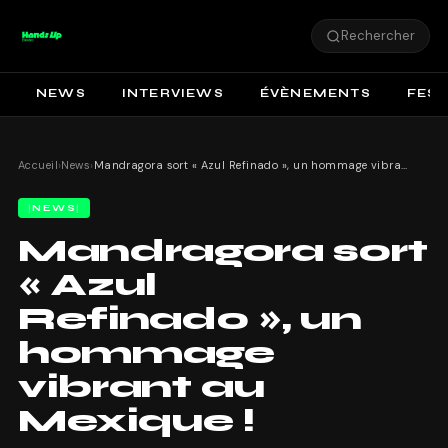
Rechercher
NEWS
INTERVIEWS
ÉVÈNEMENTS
FEST
Accueil
›
News
›
Mandragora sort « Azul Refinado », un hommage vibrant au Mexique !
NEWS
Mandragora sort
« Azul
Refinado », un
hommage
vibrant au
Mexique !