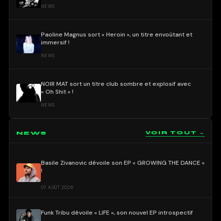
NEWS
Paoline Magnus sort « Heroin », un titre envoûtant et
immersif !
NEWS
NOIR MAT sort un titre club sombre et explosif avec
« Oh Shit » !
NEWS
NEWS
VOIR TOUT →
Basile Zivanovic dévoile son EP « GROWING THE DANCE »
!
07 AOÛT 2026
Funk Tribu dévoile « LIFE », son nouvel EP introspectif