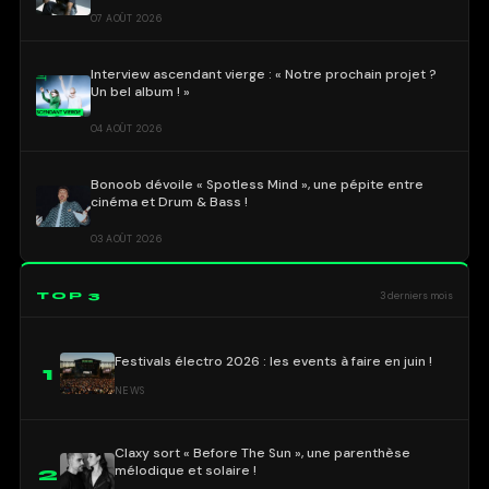
07 AOÛT 2026
Interview ascendant vierge : « Notre prochain projet ?
Un bel album ! »
04 AOÛT 2026
Bonoob dévoile « Spotless Mind », une pépite entre
cinéma et Drum & Bass !
03 AOÛT 2026
TOP 3
3 derniers mois
Festivals électro 2026 : les events à faire en juin !
1
NEWS
Claxy sort « Before The Sun », une parenthèse
mélodique et solaire !
2