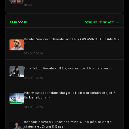
NEWS
NEWS
VOIR TOUT →
Basile Zivanovic dévoile son EP « GROWING THE DANCE »
!
07 AOÛT 2026
Funk Tribu dévoile « LIFE », son nouvel EP introspectif
07 AOÛT 2026
Interview ascendant vierge : « Notre prochain projet ?
Un bel album ! »
04 AOÛT 2026
Bonoob dévoile « Spotless Mind », une pépite entre
cinéma et Drum & Bass !