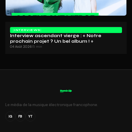
INTERVIEWS
Interview ascendant vierge : « Notre
prochain projet ? Un bel album ! »
04 Août 2026
15 min
Le média de la musique électronique francophone.
IG
FB
YT