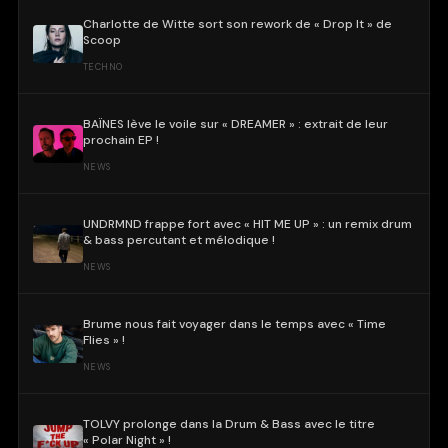
Charlotte de Witte sort son rework de « Drop It » de
Scoop
TECHNO
BAÏNES lève le voile sur « DREAMER » : extrait de leur
prochain EP !
NEWS
UNDRMND frappe fort avec « HIT ME UP » : un remix drum
& bass percutant et mélodique !
NEWS
Brume nous fait voyager dans le temps avec « Time
Flies » !
NEWS
TOLVY prolonge dans la Drum & Bass avec le titre
« Polar Night » !