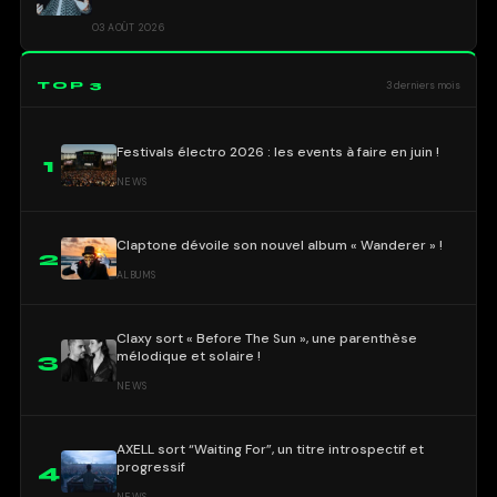
03 AOÛT 2026
TOP 3
3 derniers mois
Festivals électro 2026 : les events à faire en juin !
1
NEWS
Claptone dévoile son nouvel album « Wanderer » !
2
ALBUMS
Claxy sort « Before The Sun », une parenthèse
mélodique et solaire !
3
NEWS
AXELL sort “Waiting For”, un titre introspectif et
progressif
4