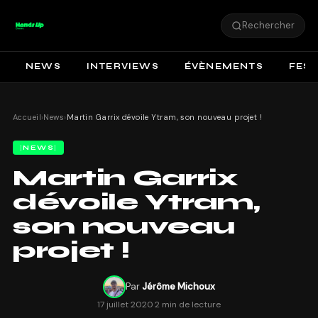
Rechercher
NEWS
INTERVIEWS
ÉVÈNEMENTS
FEST
Accueil
›
News
›
Martin Garrix dévoile Ytram, son nouveau projet !
NEWS
Martin Garrix
dévoile Ytram,
son nouveau
projet !
Par
Jérôme Michoux
17 juillet 2020
·
2 min de lecture