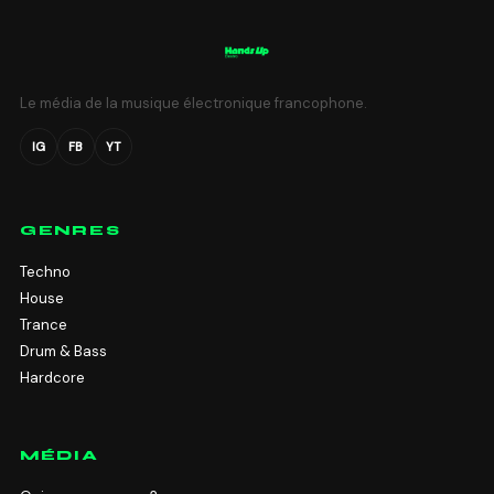
Le média de la musique électronique francophone.
IG
FB
YT
GENRES
Techno
House
Trance
Drum & Bass
Hardcore
MÉDIA