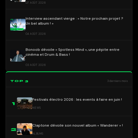
07 AOÛT 2026
Interview ascendant vierge : « Notre prochain projet ?
Un bel album ! »
04 AOÛT 2026
Bonoob dévoile « Spotless Mind », une pépite entre
cinéma et Drum & Bass !
03 AOÛT 2026
TOP 3
3 derniers mois
Festivals électro 2026 : les events à faire en juin !
1
NEWS
Claptone dévoile son nouvel album « Wanderer » !
2
ALBUMS