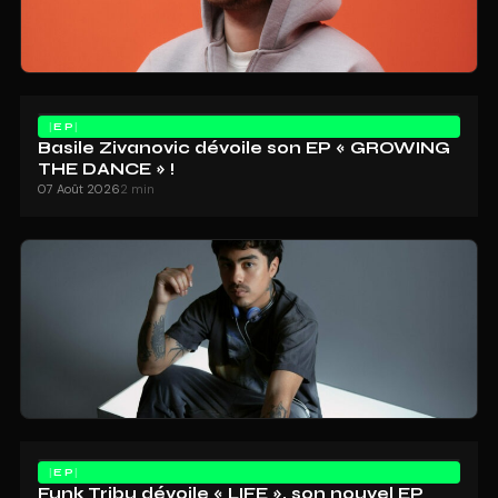
EP
Basile Zivanovic dévoile son EP « GROWING
THE DANCE » !
07 Août 2026
2 min
EP
Funk Tribu dévoile « LIFE », son nouvel EP