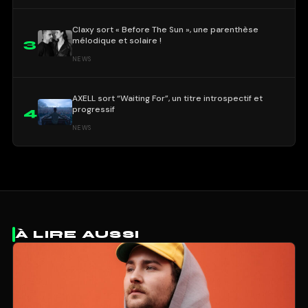
Claxy sort « Before The Sun », une parenthèse
mélodique et solaire !
3
NEWS
AXELL sort “Waiting For”, un titre introspectif et
progressif
4
NEWS
À LIRE AUSSI