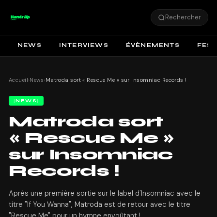
Rechercher
NEWS
INTERVIEWS
ÉVÈNEMENTS
FEST
Accueil
›
News
›
Matroda sort « Rescue Me » sur Insomniac Records !
NEWS
Matroda sort
« Rescue Me »
sur Insomniac
Records !
Après une première sortie sur le label d'Insomniac avec le
titre "If You Wanna", Matroda est de retour avec le titre
"Rescue Me" pour un hymne envoûtant !