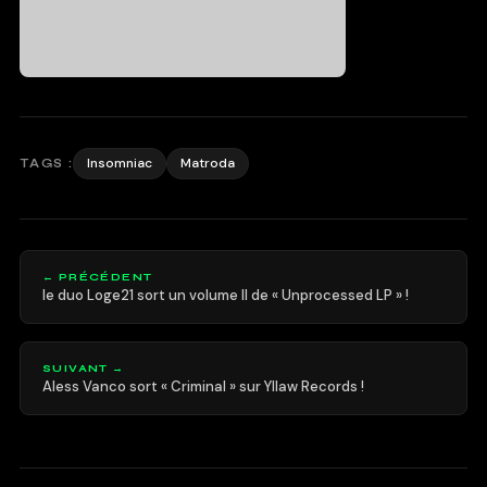
Insomniac
Matroda
TAGS :
← PRÉCÉDENT
le duo Loge21 sort un volume II de « Unprocessed LP » !
SUIVANT →
Aless Vanco sort « Criminal » sur Yllaw Records !