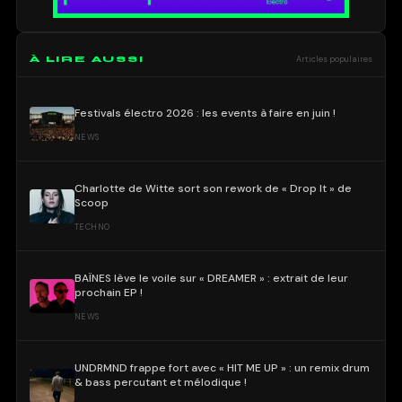
À LIRE AUSSI
Articles populaires
Festivals électro 2026 : les events à faire en juin !
NEWS
Charlotte de Witte sort son rework de « Drop It » de
Scoop
TECHNO
BAÏNES lève le voile sur « DREAMER » : extrait de leur
prochain EP !
NEWS
UNDRMND frappe fort avec « HIT ME UP » : un remix drum
& bass percutant et mélodique !