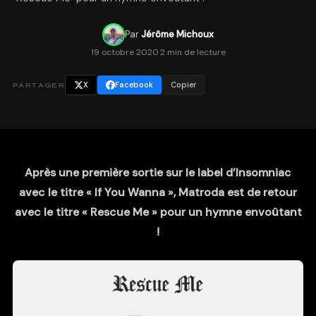
Par
Jérôme Michoux
19 octobre 2020
·
2 min de lecture
X
Facebook
Copier
PARTAGER
Après une première sortie sur le label d’Insomniac
avec le titre « If You Wanna », Matroda est de retour
avec le titre « Rescue Me » pour un hymne envoûtant
!