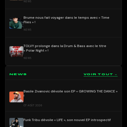
NEWS
Brume nous fait voyager dans le temps avec « Time
Flies » !
NEWS
TOLVY prolonge dans la Drum & Bass avec le titre
« Polar Night » !
NEWS
NEWS
VOIR TOUT →
Basile Zivanovic dévoile son EP « GROWING THE DANCE »
!
07 AOÛT 2026
Funk Tribu dévoile « LIFE », son nouvel EP introspectif