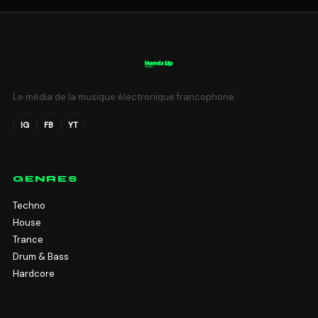
Le média de la musique électronique francophone.
IG
FB
YT
GENRES
Techno
House
Trance
Drum & Bass
Hardcore