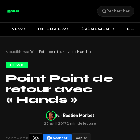
Rechercher
NEWS
INTERVIEWS
ÉVÈNEMENTS
FEST
Accueil
›
News
›
Point Point de retour avec « Hands »
NEWS
Point Point de
retour avec
« Hands »
Par
Bastien Monbet
28 avril 2017
·
2 min de lecture
X
Facebook
Copier
PARTAGER