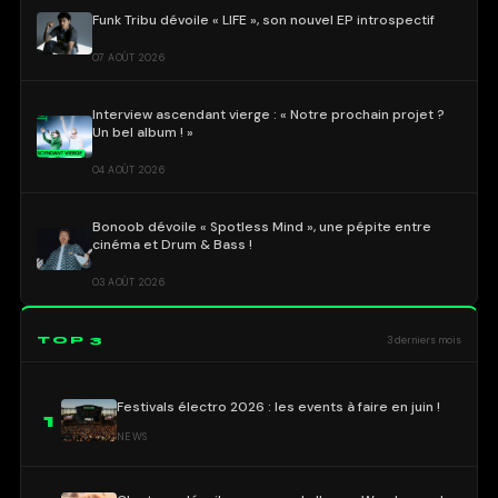
Funk Tribu dévoile « LIFE », son nouvel EP introspectif
07 AOÛT 2026
Interview ascendant vierge : « Notre prochain projet ?
Un bel album ! »
04 AOÛT 2026
Bonoob dévoile « Spotless Mind », une pépite entre
cinéma et Drum & Bass !
03 AOÛT 2026
TOP 3
3 derniers mois
Festivals électro 2026 : les events à faire en juin !
1
NEWS