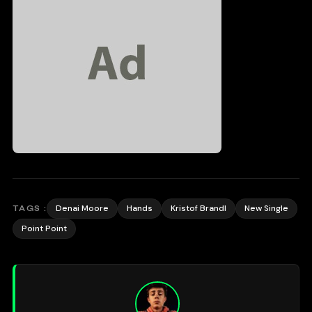
Denai Moore
Hands
Kristof Brandl
New Single
TAGS :
Point Point