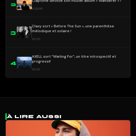
Claptone dévoile son nouvel album « Wanderer » !
2
ALBUMS
Claxy sort « Before The Sun », une parenthèse
mélodique et solaire !
3
NEWS
AXELL sort “Waiting For”, un titre introspectif et
progressif
4
NEWS
À LIRE AUSSI