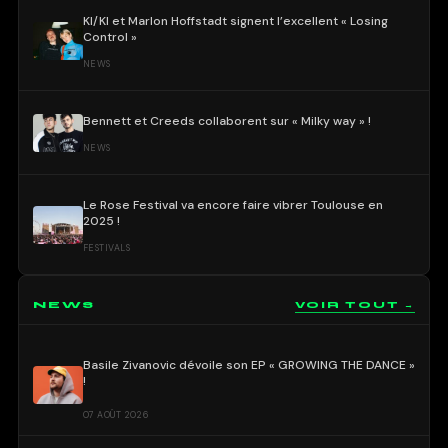
KI/KI et Marlon Hoffstadt signent l’excellent « Losing
Control »
NEWS
Bennett et Creeds collaborent sur « Milky way » !
NEWS
Le Rose Festival va encore faire vibrer Toulouse en
2025 !
FESTIVALS
NEWS
VOIR TOUT →
Basile Zivanovic dévoile son EP « GROWING THE DANCE »
!
07 AOÛT 2026