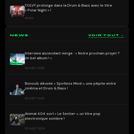
TOLVY prolonge dans la Drum & Bass avec le titre
« Polar Night » !
NEWS
NEWS
VOIR TOUT →
Interview ascendant vierge : « Notre prochain projet ?
Un bel album ! »
04 AOÛT 2026
Bonoob dévoile « Spotless Mind », une pépite entre
cinéma et Drum & Bass !
03 AOÛT 2026
Animal 404 sort « Le Sentier », un titre pop
electronique sombre !
02 AOÛT 2026