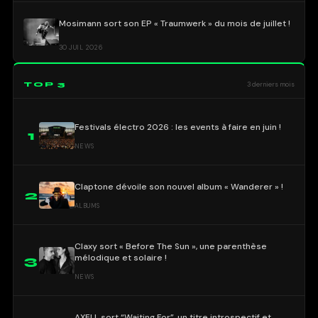
Mosimann sort son EP « Traumwerk » du mois de juillet !
30 JUIL 2026
TOP 3
3 derniers mois
Festivals électro 2026 : les events à faire en juin !
1
NEWS
Claptone dévoile son nouvel album « Wanderer » !
2
ALBUMS
Claxy sort « Before The Sun », une parenthèse
mélodique et solaire !
3
NEWS
AXELL sort “Waiting For”, un titre introspectif et