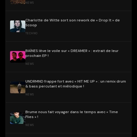
NEWS
Charlotte de Witte sort son rework de « Drop It » de
Scoop
TECHNO
BAÏNES lève le voile sur « DREAMER » : extrait de leur
prochain EP !
NEWS
UNDRMND frappe fort avec « HIT ME UP » : un remix drum
& bass percutant et mélodique !
NEWS
Brume nous fait voyager dans le temps avec « Time
Flies » !
NEWS