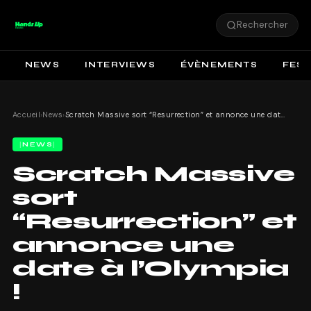
Rechercher
NEWS
INTERVIEWS
ÉVÈNEMENTS
FEST
Accueil
›
News
›
Scratch Massive sort “Resurrection” et annonce une date à l’Olympia !
NEWS
Scratch Massive
sort
“Resurrection” et
annonce une
date à l’Olympia
!