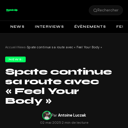
Rechercher
NEWS
INTERVIEWS
ÉVÈNEMENTS
FEST
Accueil
›
News
›
Spate continue sa route avec « Feel Your Body »
NEWS
Spate continue
sa route avec
« Feel Your
Body »
Par
Antoine Luczak
02 mai 2025
·
2 min de lecture