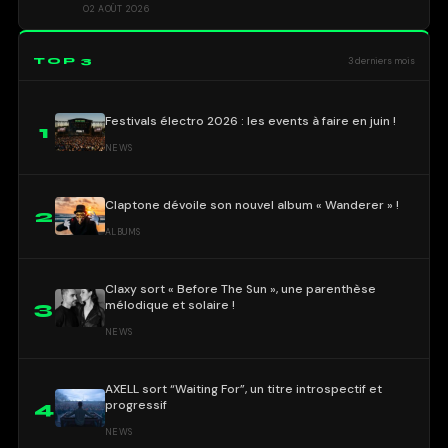
02 AOÛT 2026
TOP 3
3 derniers mois
Festivals électro 2026 : les events à faire en juin !
1
NEWS
Claptone dévoile son nouvel album « Wanderer » !
2
ALBUMS
Claxy sort « Before The Sun », une parenthèse
mélodique et solaire !
3
NEWS
AXELL sort “Waiting For”, un titre introspectif et
progressif
4
NEWS