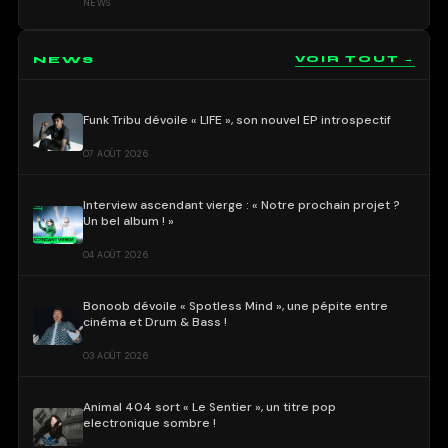
NEWS
NEWS
VOIR TOUT →
Funk Tribu dévoile « LIFE », son nouvel EP introspectif
07 AOÛT 2026
Interview ascendant vierge : « Notre prochain projet ?
Un bel album ! »
04 AOÛT 2026
Bonoob dévoile « Spotless Mind », une pépite entre
cinéma et Drum & Bass !
03 AOÛT 2026
Animal 404 sort « Le Sentier », un titre pop
electronique sombre !