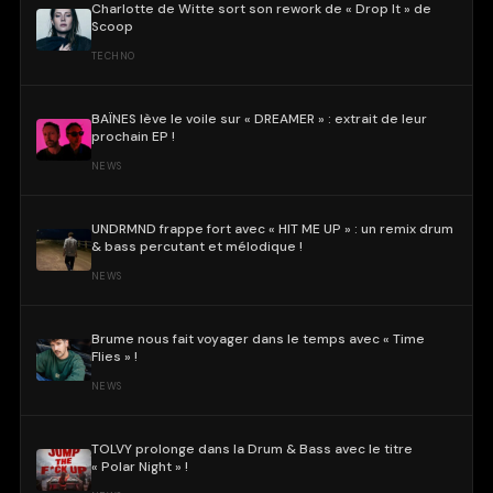
Charlotte de Witte sort son rework de « Drop It » de
Scoop
TECHNO
BAÏNES lève le voile sur « DREAMER » : extrait de leur
prochain EP !
NEWS
UNDRMND frappe fort avec « HIT ME UP » : un remix drum
& bass percutant et mélodique !
NEWS
Brume nous fait voyager dans le temps avec « Time
Flies » !
NEWS
TOLVY prolonge dans la Drum & Bass avec le titre
« Polar Night » !