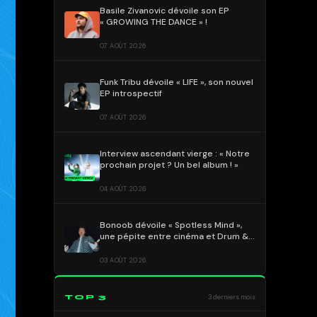
Basile Zivanovic dévoile son EP
« GROWING THE DANCE » !
07 AOÛT 2026
Funk Tribu dévoile « LIFE », son nouvel
EP introspectif
07 AOÛT 2026
Interview ascendant vierge : « Notre
prochain projet ? Un bel album ! »
04 AOÛT 2026
Bonoob dévoile « Spotless Mind »,
une pépite entre cinéma et Drum &
Bass !
03 AOÛT 2026
TOP 3
3 derniers mois