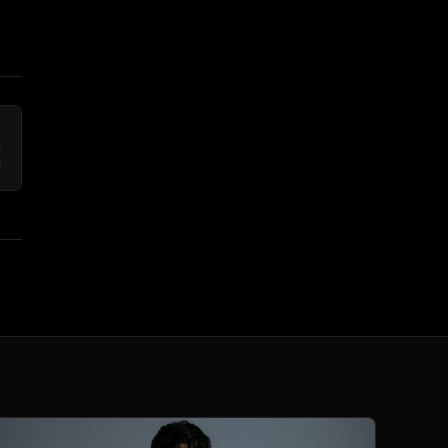
→
n
!