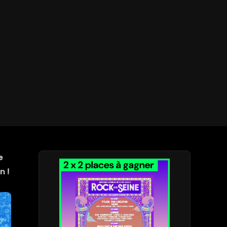
e
n !