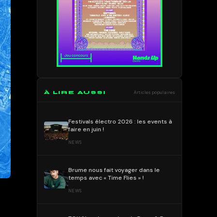
À LIRE AUSSI
Articles populaires
Festivals électro 2026 : les events à
faire en juin !
NEWS
Brume nous fait voyager dans le
temps avec « Time Flies » !
NEWS