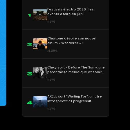
Festivals électro 2026 : les
events à faire en juin !
1
NEWS
Claptone dévoile son nouvel
album « Wanderer » !
2
ALBUMS
Claxy sort « Before The Sun », une
parenthèse mélodique et solaire
3
!
NEWS
AXELL sort “Waiting For”, un titre
introspectif et progressif
4
NEWS