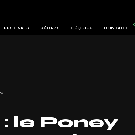
FESTIVALS
RÉCAPS
L’ÉQUIPE
CONTACT
Toulouse : le Poney Club fait son retour dans un lieu inedit !
: le Poney