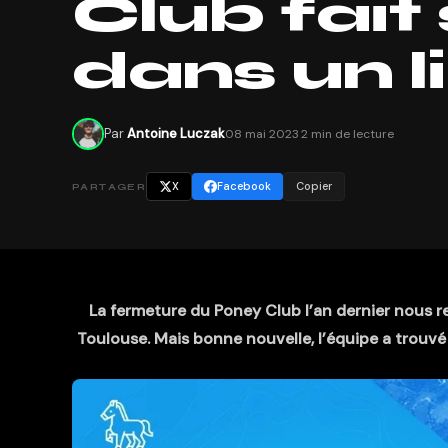
Club fait
dans un li
Par
Antoine Luczak
08 mai 2023
·
2 min de lecture
X
Facebook
Copier
PARTAGER
La fermeture du Poney Club l’an dernier nous re
Toulouse. Mais bonne nouvelle, l’équipe a trouvé 