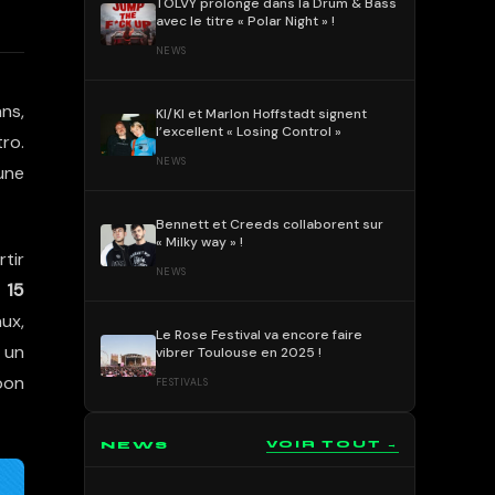
TOLVY prolonge dans la Drum & Bass
avec le titre « Polar Night » !
NEWS
ans,
KI/KI et Marlon Hoffstadt signent
l’excellent « Losing Control »
tro.
NEWS
une
Bennett et Creeds collaborent sur
« Milky way » !
rtir
NEWS
à
15
aux,
Le Rose Festival va encore faire
 un
vibrer Toulouse en 2025 !
bon
FESTIVALS
NEWS
VOIR TOUT →