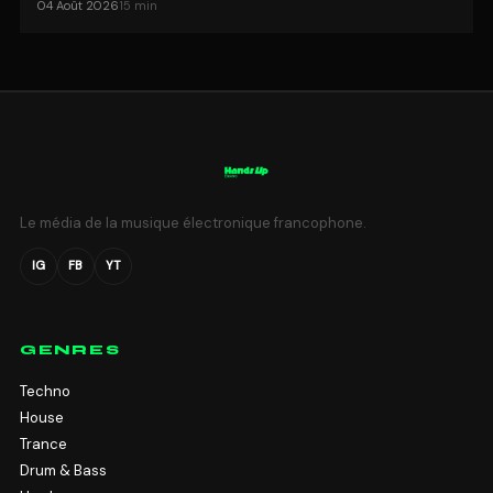
04 Août 2026
15 min
Le média de la musique électronique francophone.
IG
FB
YT
GENRES
Techno
House
Trance
Drum & Bass