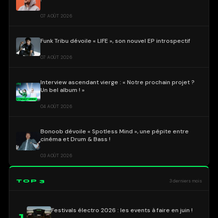
07 AOÛT 2026
Funk Tribu dévoile « LIFE », son nouvel EP introspectif
07 AOÛT 2026
Interview ascendant vierge : « Notre prochain projet ?
Un bel album ! »
04 AOÛT 2026
Bonoob dévoile « Spotless Mind », une pépite entre
cinéma et Drum & Bass !
03 AOÛT 2026
TOP 3
3 derniers mois
Festivals électro 2026 : les events à faire en juin !
1