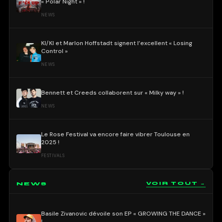
« Polar Night » !
NEWS
KI/KI et Marlon Hoffstadt signent l’excellent « Losing
Control »
NEWS
Bennett et Creeds collaborent sur « Milky way » !
NEWS
Le Rose Festival va encore faire vibrer Toulouse en
2025 !
FESTIVALS
NEWS
VOIR TOUT →
Basile Zivanovic dévoile son EP « GROWING THE DANCE »
!