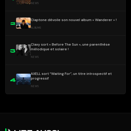
NEWS
Claptone dévoile son nouvel album « Wanderer » !
2
ALBUMS
Claxy sort « Before The Sun », une parenthèse
mélodique et solaire !
3
NEWS
AXELL sort “Waiting For”, un titre introspectif et
progressif
4
NEWS