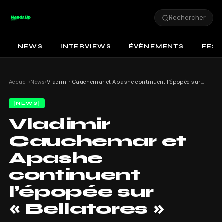
Rechercher
NEWS
INTERVIEWS
ÉVÈNEMENTS
FEST
Accueil
›
News
›
Vladimir Cauchemar et Apashe continuent l’épopée sur « Bellatores »
NEWS
Vladimir
Cauchemar et
Apashe
continuent
l’épopée sur
« Bellatores »