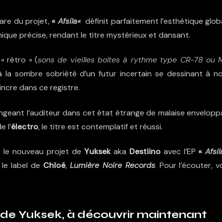
phare du projet,
«
Afsila
«
définit parfaitement l’esthétique glob
ique précise, rendant le titre mystérieux et dansant.
 « rétro » (
sons de vieilles boîtes à rythme type CR-78 ou M
à la sombre sobriété d’un futur incertain se dessinant à no
incre dans ce registre.
longeant l’auditeur dans cet état étrange de malaise envelopp
e l’
électro
, le titre est contemplatif et réussi.
er le nouveau projet de
Yuksek
aka
Destiino
avec l’EP
«
Afsil
 le label de
Chloé
,
Lumière Noire Records
. Pour l’écouter, 
as de Yuksek, à découvrir maintenant