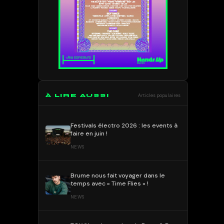
À LIRE AUSSI
Articles populaires
Festivals électro 2026 : les events à
faire en juin !
NEWS
Brume nous fait voyager dans le
temps avec « Time Flies » !
NEWS