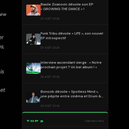
Basile Zivanovic dévoile son EP
« GROWING THE DANCE » !
une
07 AOÛT 2026
Funk Tribu dévoile « LIFE », son nouvel
er
EP introspectif
s,
07 AOÛT 2026
Interview ascendant vierge : « Notre
prochain projet ? Un bel album ! »
is
04 AOÛT 2026
 et
Bonoob dévoile « Spotless Mind »,
une pépite entre cinéma et Drum &
Bass !
03 AOÛT 2026
TOP 3
3 derniers mois