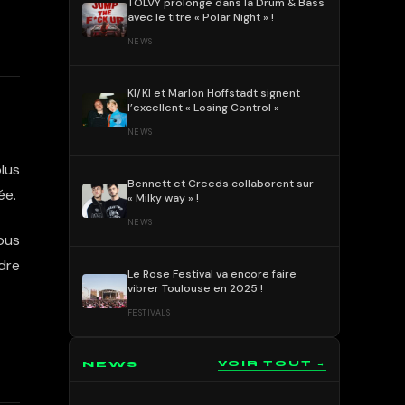
TOLVY prolonge dans la Drum & Bass
avec le titre « Polar Night » !
NEWS
KI/KI et Marlon Hoffstadt signent
l’excellent « Losing Control »
NEWS
lus
Bennett et Creeds collaborent sur
ée.
« Milky way » !
NEWS
nous
dre
Le Rose Festival va encore faire
vibrer Toulouse en 2025 !
FESTIVALS
NEWS
VOIR TOUT →