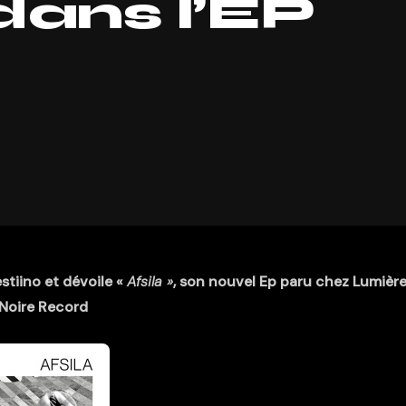
dans l’EP
stiino et dévoile «
Afsila »
, son nouvel Ep paru chez Lumièr
Noire Record