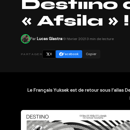
Destiino 
« Afsila » !
Par
Lucas Glastra
19 février 2021
·
3 min de lecture
X
Facebook
Copier
PARTAGER
Le Français Yuksek est de retour sous l’alias De