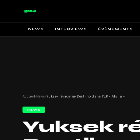
NEWS
INTERVIEWS
ÉVÈNEMENTS
Accueil
›
News
›
Yuksek réincarne Destiino dans l’EP « Afsila » !
NEWS
Yuksek r