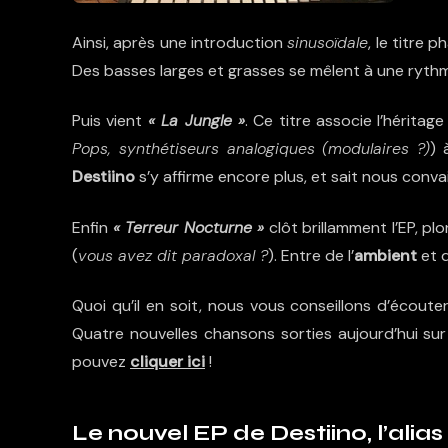
Ainsi, après une introduction
sinusoïdale
, le titre 
Des basses larges et grasses se mêlent à une rythm
Puis vient
« La Jungle »
. Ce titre associe l’héritage
Pops, synthétiseurs analogiques (modulaires ?)
) 
Destiino
s’y affirme encore plus, et sait nous conva
Enfin
« Terreur Nocturne »
clôt brillamment l’EP, p
(
vous avez dit paradoxal ?
). Entre de l’
ambient
et d
Quoi qu’il en soit, nous vous conseillons d’écout
Quatre nouvelles chansons sorties aujourd’hui sur
pouvez
cliquer ici
!
Le nouvel EP de Destiino, l’ali