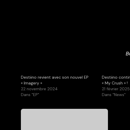
B
Destiino revient avec son nouvel EP
Destiino cont
« Imagery »
« My Crush » !
22 novembre 2024
21 février 2025
Dans "EP"
Dans "News"