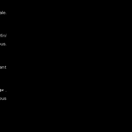
ale.
ini
us.
ant
a
«
.
vous