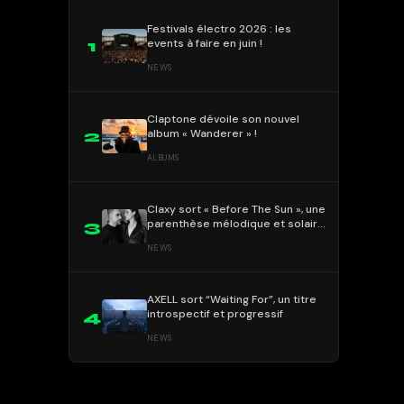
Festivals électro 2026 : les
events à faire en juin !
1
NEWS
Claptone dévoile son nouvel
album « Wanderer » !
2
ALBUMS
Claxy sort « Before The Sun », une
parenthèse mélodique et solaire
3
!
NEWS
AXELL sort “Waiting For”, un titre
introspectif et progressif
4
NEWS