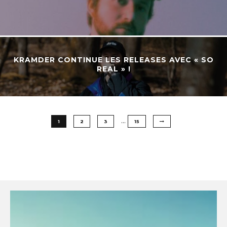
KRAMDER CONTINUE LES RELEASES AVEC « SO
REAL » !
…
1
2
3
15