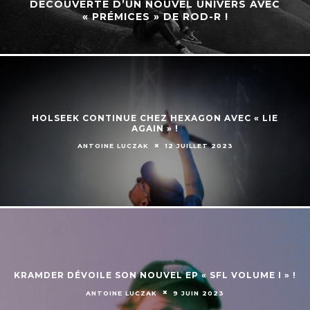
DÉCOUVERTE D’UN NOUVEL UNIVERS AVEC
« PRÉMICES » DE ROD-R !
HOLSEEK CONTINUE CHEZ HEXAGON AVEC « LIE
AGAIN » !
ANTOINE LUCZAK
12 JUILLET 2023
KRAMDER DÉVOILE SON NOUVEL EP « SFL VOLUME I » !
ANTOINE LUCZAK
9 JUIN 2023