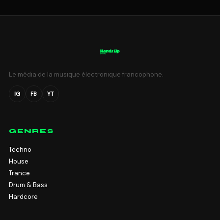
Le média de la musique électronique francophone.
IG
FB
YT
GENRES
Techno
House
Trance
Drum & Bass
Hardcore