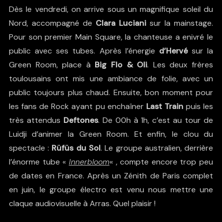
Dès le vendredi, on arrive sous un magnifique soleil du
Nord, accompagné de
Clara Luciani
sur la mainstage.
Pour son premier Main Square, la chanteuse a enivré le
public avec ses tubes. Après l’énergie
d’Hervé
sur la
Green Room, place à
Big Flo & Oli
. Les deux frères
toulousains ont mis une ambiance de folie, avec un
public toujours plus chaud. Ensuite, bon moment pour
les fans de Rock ayant pu enchaîner
Last Train
puis les
très attendus
Deftones
. De 00h à 1h, c’est au tour de
Luidji d’animer la Green Room. Et enfin, le clou du
spectacle :
Rüfüs du Sol
. Le groupe australien, derrière
l’énorme tube «
Innerbloom
« , compte encore trop peu
de dates en France. Après un Zénith de Paris complet
en juin, le groupe électro est venu nous mettre une
claque audiovisuelle à Arras. Quel plaisir !