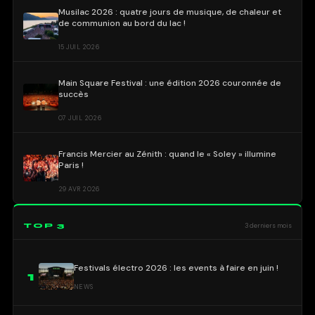
Musilac 2026 : quatre jours de musique, de chaleur et
de communion au bord du lac !
15 JUIL 2026
Main Square Festival : une édition 2026 couronnée de
succès
07 JUIL 2026
Francis Mercier au Zénith : quand le « Soley » illumine
Paris !
29 AVR 2026
TOP 3
3 derniers mois
Festivals électro 2026 : les events à faire en juin !
1
NEWS