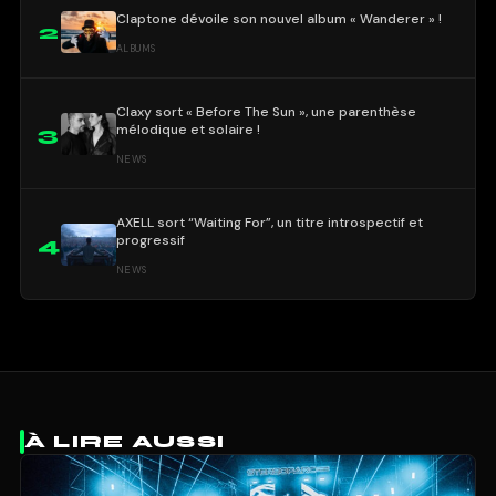
Claptone dévoile son nouvel album « Wanderer » !
2
ALBUMS
Claxy sort « Before The Sun », une parenthèse
mélodique et solaire !
3
NEWS
AXELL sort “Waiting For”, un titre introspectif et
progressif
4
NEWS
À LIRE AUSSI