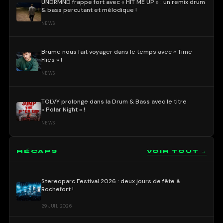
UNDRMND frappe fort avec « HIT ME UP » : un remix drum
& bass percutant et mélodique !
NEWS
Brume nous fait voyager dans le temps avec « Time
Flies » !
NEWS
TOLVY prolonge dans la Drum & Bass avec le titre
« Polar Night » !
NEWS
RÉCAPS
VOIR TOUT →
Stereoparc Festival 2026 : deux jours de fête à
Rochefort !
29 JUIL 2026