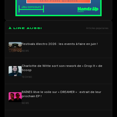
À LIRE AUSSI
Articles populaires
Festivals électro 2026 : les events à faire en juin !
NEWS
Charlotte de Witte sort son rework de « Drop It » de
Scoop
TECHNO
BAÏNES lève le voile sur « DREAMER » : extrait de leur
prochain EP !
NEWS