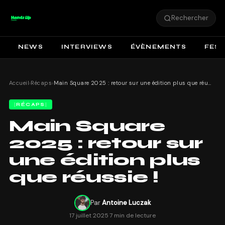
Rechercher
NEWS
INTERVIEWS
ÉVÈNEMENTS
FEST
Accueil
›
Récaps
›
Main Square 2025 : retour sur une édition plus que réussie !
RÉCAPS
Main Square
2025 : retour sur
une édition plus
que réussie !
Par
Antoine Luczak
17 juillet 2025
·
7 min de lecture