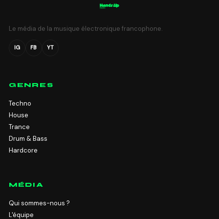
Le média de la musique électronique francophone.
IG
FB
YT
GENRES
Techno
House
Trance
Drum & Bass
Hardcore
MÉDIA
Qui sommes-nous ?
L'équipe