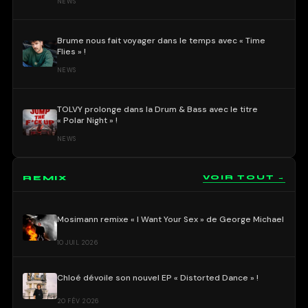
NEWS
Brume nous fait voyager dans le temps avec « Time
Flies » !
NEWS
TOLVY prolonge dans la Drum & Bass avec le titre
« Polar Night » !
NEWS
REMIX
VOIR TOUT →
Mosimann remixe « I Want Your Sex » de George Michael
10 JUIL 2026
Chloé dévoile son nouvel EP « Distorted Dance » !
20 FÉV 2026