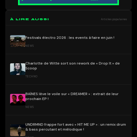
À LIRE AUSSI
Articles populaires
Festivals électro 2026 : les events à faire en juin !
NEWS
Charlotte de Witte sort son rework de « Drop It » de
Scoop
TECHNO
BAÏNES lève le voile sur « DREAMER » : extrait de leur
prochain EP !
NEWS
UNDRMND frappe fort avec « HIT ME UP » : un remix drum
& bass percutant et mélodique !