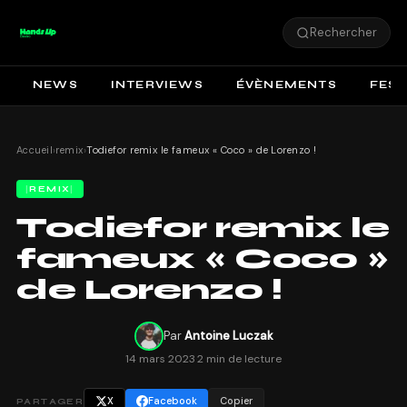
Rechercher
NEWS
INTERVIEWS
ÉVÈNEMENTS
FEST
Accueil
›
remix
›
Todiefor remix le fameux « Coco » de Lorenzo !
REMIX
Todiefor remix le
fameux « Coco »
de Lorenzo !
Par
Antoine Luczak
14 mars 2023
·
2 min de lecture
X
Facebook
Copier
PARTAGER