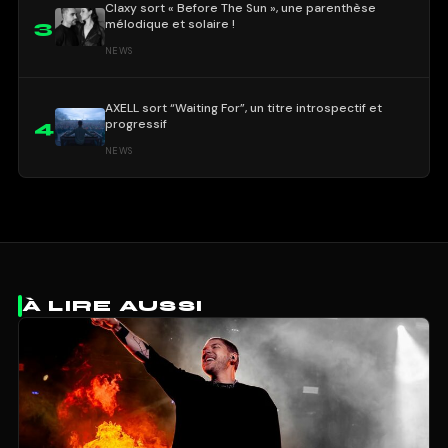
Claxy sort « Before The Sun », une parenthèse
mélodique et solaire !
3
NEWS
AXELL sort “Waiting For”, un titre introspectif et
progressif
4
NEWS
À LIRE AUSSI