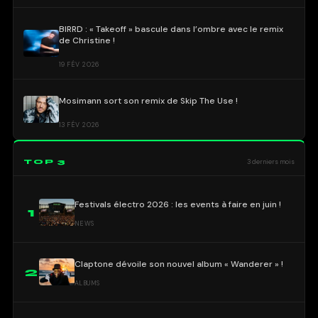
BIRRD : « Takeoff » bascule dans l’ombre avec le remix
de Christine !
19 FÉV 2026
Mosimann sort son remix de Skip The Use !
13 FÉV 2026
TOP 3
3 derniers mois
Festivals électro 2026 : les events à faire en juin !
1
NEWS
Claptone dévoile son nouvel album « Wanderer » !
2
ALBUMS