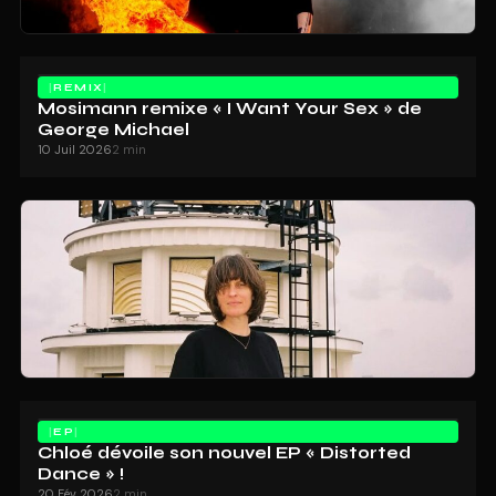
REMIX
Mosimann remixe « I Want Your Sex » de
George Michael
10 Juil 2026
2 min
EP
Chloé dévoile son nouvel EP « Distorted
Dance » !
20 Fév 2026
2 min