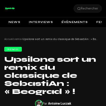
Rechercher
NEWS
INTERVIEWS
ÉVÈNEMENTS
FEST
Accueil
›
remix
›
Upsilone sort un remix du classique de SebastiAn : « Beograd » !
REMIX
Upsilone sort un
remix du
classique de
SebastiAn :
« Beograd » !
Par
Antoine Luczak