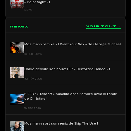
« Polar Night » !
NEWS
REMIX
VOIR TOUT →
Mosimann remixe « I Want Your Sex » de George Michael
10 JUIL 2026
Chloé dévoile son nouvel EP « Distorted Dance » !
20 FÉV 2026
BIRRD : « Takeoff » bascule dans l’ombre avec le remix
de Christine !
19 FÉV 2026
Mosimann sort son remix de Skip The Use !