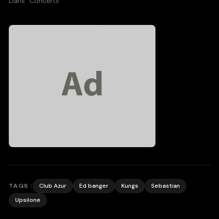
Dans "Concerts"
Club Azur
Ed banger
Kungs
Sebastian
TAGS :
Upsilone