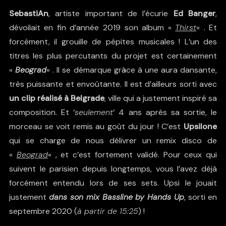
SebastiAn
, artiste important de l’écurie
Ed Banger
,
dévoilait en fin d’année 2019 son album «
Thirst
« . Et
forcément, il grouille de pépites musicales ! L’un des
titres les plus percutants du projet est certainement
«
Beograd
« . Il se démarque grâce à une aura dansante,
très puissante et envoûtante. Il est d’ailleurs sorti avec
un clip réalisé à Belgrade
, ville qui a justement inspiré sa
composition. Et ‘
seulement
‘ 4 ans après sa sortie, le
morceau se voit remis au goût du jour ! C’est
Upsilone
qui se charge de nous délivrer un remix disco de
«
Beograd
« , et c’est fortement validé. Pour ceux qui
suivent le parisien depuis longtemps, vous l’avez déjà
forcément entendu lors de ses sets. Upsi le jouait
justement
dans son mix Bassline by Hands Up
, sorti en
septembre 2020 (
à partir de 15:25
) !