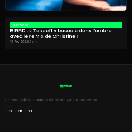
NEWS
BIRRD : « Takeoff » bascule dans l’ombre
avec le remix de Christine !
19 Fév 2026
2 min
Le média de la musique électronique francophone.
IG
FB
YT