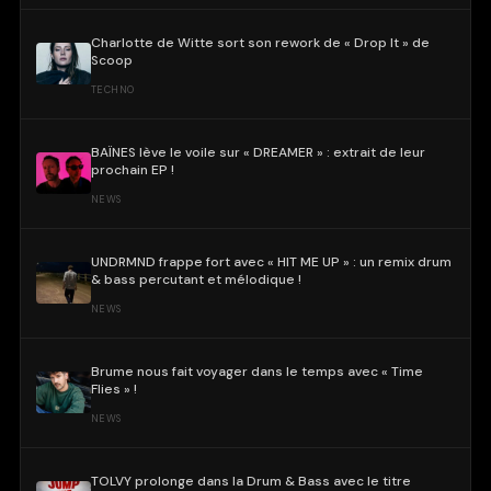
Charlotte de Witte sort son rework de « Drop It » de
Scoop
TECHNO
BAÏNES lève le voile sur « DREAMER » : extrait de leur
prochain EP !
NEWS
UNDRMND frappe fort avec « HIT ME UP » : un remix drum
& bass percutant et mélodique !
NEWS
Brume nous fait voyager dans le temps avec « Time
Flies » !
NEWS
TOLVY prolonge dans la Drum & Bass avec le titre