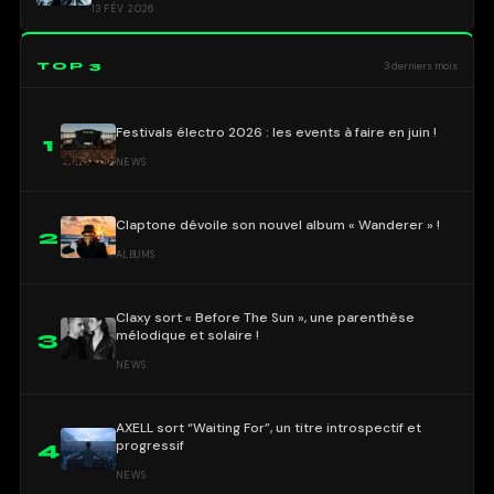
13 FÉV 2026
TOP 3
3 derniers mois
Festivals électro 2026 : les events à faire en juin !
1
NEWS
Claptone dévoile son nouvel album « Wanderer » !
2
ALBUMS
Claxy sort « Before The Sun », une parenthèse
mélodique et solaire !
3
NEWS
AXELL sort “Waiting For”, un titre introspectif et
progressif
4
NEWS