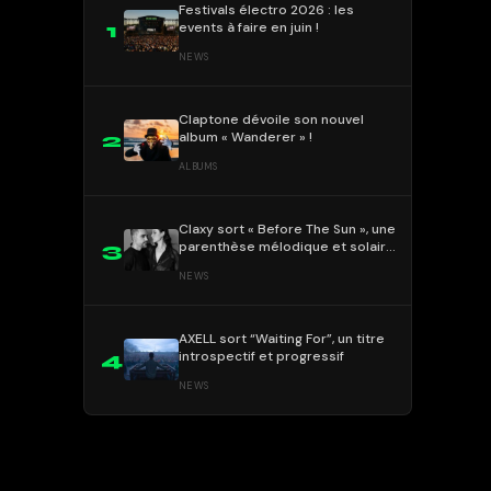
Festivals électro 2026 : les
events à faire en juin !
1
NEWS
Claptone dévoile son nouvel
album « Wanderer » !
2
ALBUMS
Claxy sort « Before The Sun », une
parenthèse mélodique et solaire
3
!
NEWS
AXELL sort “Waiting For”, un titre
introspectif et progressif
4
NEWS