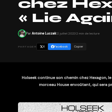
chez He
« Lie Again
Par
Antoine Luczak
12 juillet 2023
·
2 min de lecture
X
Facebook
Copier
PARTAGER
Holseek continue son chemin chez Hexagon, le la
morceau House envoûtant, qui sera pré