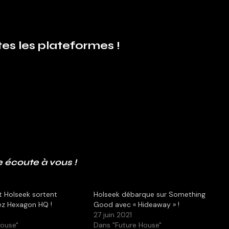
utes les plateformes !
 écoute à vous !
t Holseek sortent
Holseek débarque sur Something
ez Hexagon HQ !
Good avec « Hideaway » !
27 juin 2021
House"
Dans "Future House"