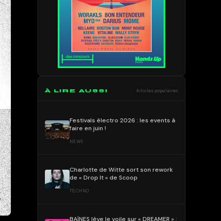
À LIRE AUSSI
Articles populaires
Festivals électro 2026 : les events à
faire en juin !
NEWS
Charlotte de Witte sort son rework
de « Drop It » de Scoop
TECHNO
BAÏNES lève le voile sur « DREAMER » :