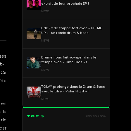
extrait de leur prochain EP !
NEWS
UNDRMND frappe fort avec « HIT ME
UP » : un remix drum & bass
percutant et mélodique !
NEWS
ses
Brume nous fait voyager dans le
temps avec « Time Flies » !
h
« .
NEWS
 Ce
 été
TOLVY prolonge dans la Drum & Bass
avec le titre « Polar Night » !
NEWS
, en
e la
TOP 3
3 derniers mois
 de
est