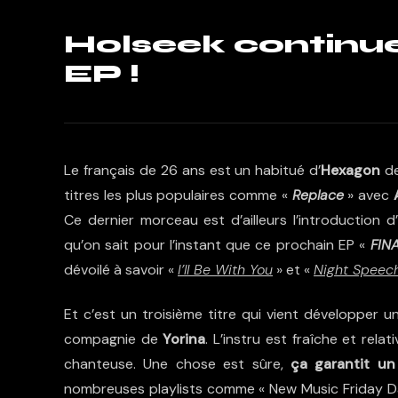
Holseek continue
EP !
Le français de 26 ans est un habitué d’
Hexagon
de
titres les plus populaires comme «
Replace
» avec
Ce dernier morceau est d’ailleurs l’introduction
qu’on sait pour l’instant que ce prochain EP «
FIN
dévoilé à savoir «
I’ll Be With You
» et «
Night Speec
Et c’est un troisième titre qui vient développer 
compagnie de
Yorina
. L’instru est fraîche et rel
chanteuse. Une chose est sûre,
ça garantit un
nombreuses playlists comme « New Music Friday Da