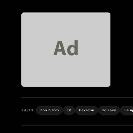
Don Diablo
EP
Hexagon
Holseek
Lie A
TAGS :