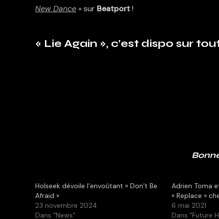
New Dance
» sur
Beatport
!
« Lie Again », c’est dispo sur to
Bonne
Holseek dévoile l’envoûtant « Don’t Be
Adrien Toma e
Afraid »
« Replace » ch
23 novembre 2024
6 mai 2021
Dans "News"
Dans "Future 