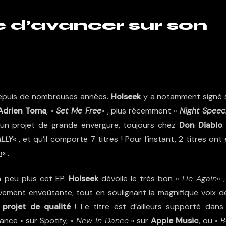
 d’avancer sur son
puis de nombreuses années.
Holseek
y a notamment signé 
Adrien Toma
, «
Set Me Free
« , plus récemment «
Night Speec
 d’un projet de grande envergure, toujours chez
Don Diablo
.
ALLY
« , et qu’il comporte 7 titres ! Pour l’instant, 2 titres ont
h
« .
un peu plus cet EP.
Holseek
dévoile le très bon «
Lie Again
« 
ativement envoûtante, tout en soulignant la magnifique voix d
 projet de qualité
! Le titre est d’ailleurs supporté dans
nce » sur Spotify, «
New In Dance
» sur
Apple Music
, ou «
B