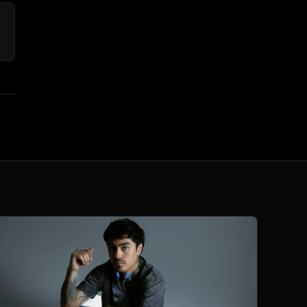
→
z
!