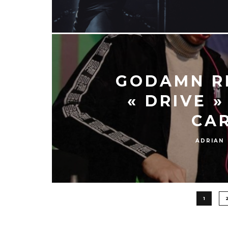
GODAMN RE
« DRIVE 
CA
ADRIAN
1