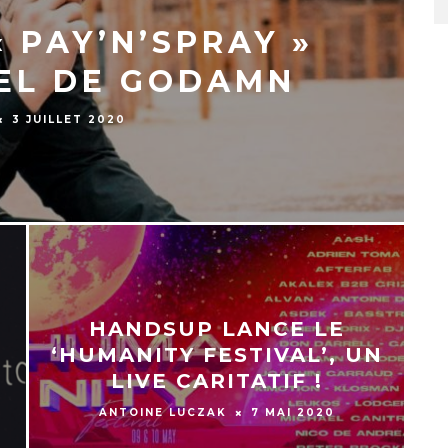
 PAY’N’SPRAY »
BEL DE GODAMN
3 JUILLET 2020
HANDSUP LANCE LE
‘HUMANITY FESTIVAL’, UN
LIVE CARITATIF !
ANTOINE LUCZAK
7 MAI 2020