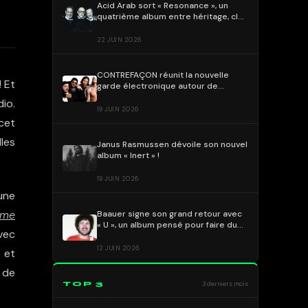
Acid Arab sort « Resonance », un
quatrième album entre héritage, club
culture et dialogue des cultures
22 JUIN 2026
CONTREFAÇON réunit la nouvelle
 Et
garde électronique autour de
« ALMA » !
io.
19 JUIN 2026
 cet
les
Janus Rasmussen dévoile son nouvel
album « Inert » !
19 JUIN 2026
’une
mme
Baauer signe son grand retour avec
« U », un album pensé pour faire du
vec
bien
12 JUIN 2026
 et
 de
TOP 3
3 derniers mois