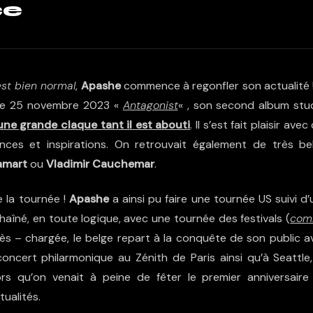
ce
est bien normal
,
Apashe
commence à regonfler son actualité !
it le 25 novembre 2023 «
Antagonist
« , son second album stud
ne grande claque tant il est abouti
. Il s’est fait plaisir avec
nces et inspirations. On retrouvait également de très bel
amart
ou
Vladimir Cauchemar
.
e la tournée !
Apashe
a ainsi pu faire une tournée US suivi d
haîné, en toute logique, avec une tournée des festivals (
co
rès – chargée, le belge repart à la conquête de son public a
oncert philarmonique au Zénith de Paris ainsi qu’à Seattle,
rs qu’on venait à peine de fêter le premier anniversaire
ualités.