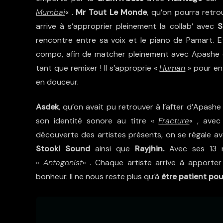
Mumbai
« .
Mr Tout Le Monde
, qu’on pourra retr
arrive à s’approprier pleinement la collab’ avec
S
rencontre entre sa voix et le piano de Pamart. 
compo, afin de matcher pleinement avec Apashe 
tant que remixer ! Il s’approprie «
Human
» pour en
en douceur.
Asdek
, qu’on avait pu retrouver à l’after d’Apashe 
son identité sonore au titre «
Fracture
« , ave
découverte des artistes présents, on se régale a
Stooki Sound
ainsi que
Rayjhin.
Avec ses 13 
«
Antagonist
« . Chaque artiste arrive à apporte
bonheur. Il ne nous reste plus qu’à
être patient pour