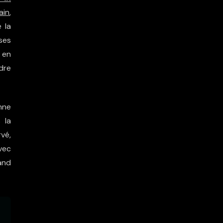
ain
,
e la
ses
 en
dre
onne
 la
vé,
vec
and