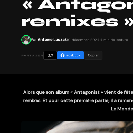
« Antagon
remixes 
Par
Antoine Luczak
10 décembre 2024
·
4 min de lecture
X
Facebook
Copier
PARTAGER
Alors que son album « Antagonist » vient de fête
remixes. Et pour cette première partie, il a ram
Le Monde 