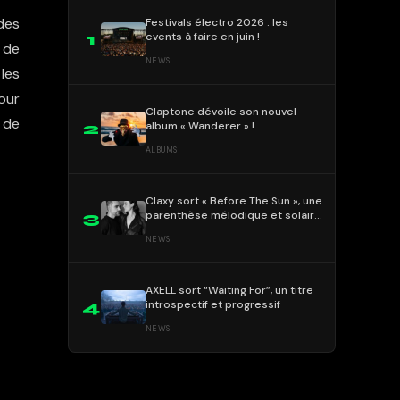
ndes
Festivals électro 2026 : les
events à faire en juin !
1
 de
NEWS
les
pour
Claptone dévoile son nouvel
 de
album « Wanderer » !
2
ALBUMS
Claxy sort « Before The Sun », une
parenthèse mélodique et solaire
3
!
NEWS
AXELL sort “Waiting For”, un titre
introspectif et progressif
4
NEWS