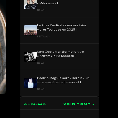
« Milky way » !
NEWS
Le Rose Festival va encore faire
vibrer Toulouse en 2025 !
FESTIVALS
Sara Costa transforme le titre
« Azizam » d’Ed Sheeran !
NEWS
Paoline Magnus sort « Heroin », un
titre envoûtant et immersif !
NEWS
ALBUMS
VOIR TOUT →