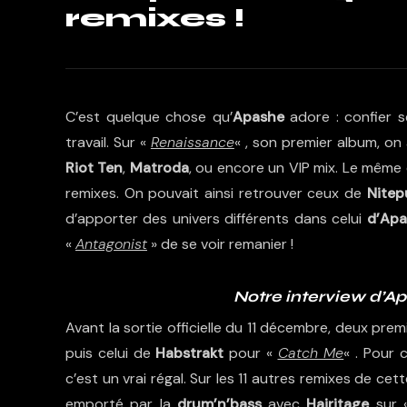
remixes !
C’est quelque chose qu’
Apashe
adore : confier s
travail. Sur «
Renaissance
« , son premier album, o
Riot Ten
,
Matroda
, ou encore un VIP mix. Le même 
remixes. On pouvait ainsi retrouver ceux de
Nitep
d’apporter des univers différents dans celui
d’Apa
«
Antagonist
» de se voir remanier !
Notre interview d’Ap
Avant la sortie officielle du 11 décembre, deux prem
puis celui de
Habstrakt
pour «
Catch Me
« . Pour 
c’est un vrai régal. Sur les 11 autres remixes de ce
emporté par la
drum’n’bass
avec
Hairitage
sur 