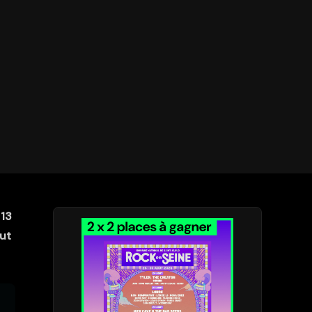
 13
out