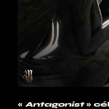
«
Antagonist
» cé