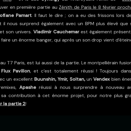
ouver en première partie au
Zénith de Paris le 8 février proch
ofiane Pamart
. Il faut le dire ; on a eu des frissons lors d
Et il nous surprend également avec un BPM plus élevé que 
et son univers.
Vladimir Cauchemar
est également présent
 faire un énorme banger, qui après un son drop vient d’étein
au T7 Paris, est lui aussi de la partie. Le montpelliérain fusi
c
Flux Pavillon
, et c’est totalement réussi ! Toujours dans
vec un excellent
Buunshin, Ymir, Soltan,
un
Vendex
bien éner
remixes,
Apashe
réussi à nous surprendre à nouveau a
r sa contribution à cet énorme projet, pour notre plus gr
 la partie 2
!