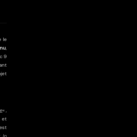
 le
anu
,
ec 9
ant
jet
e
« ,
 et
 est
 In