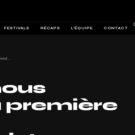
FESTIVALS
RÉCAPS
L’ÉQUIPE
CONTACT
Apashe nous dévoile la première partie de « Antagonist remixes »
nous
a première