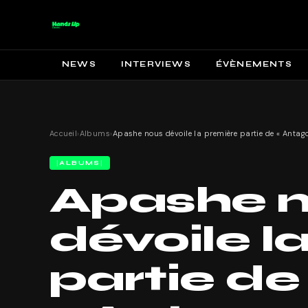
NEWS
INTERVIEWS
ÉVÈNEMENTS
Accueil
›
Albums
›
ALBUMS
Apashe 
dévoile l
partie de