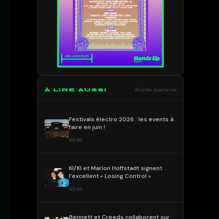
À LIRE AUSSI
Articles populaires
Festivals électro 2026 : les events à
faire en juin !
NEWS
KI/KI et Marlon Hoffstadt signent
l’excellent « Losing Control »
NEWS
Bennett et Creeds collaborent sur