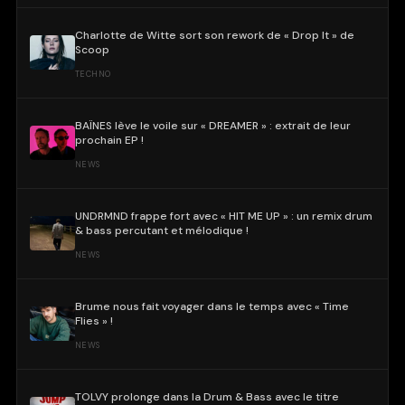
Charlotte de Witte sort son rework de « Drop It » de
Scoop
TECHNO
BAÏNES lève le voile sur « DREAMER » : extrait de leur
prochain EP !
NEWS
UNDRMND frappe fort avec « HIT ME UP » : un remix drum
& bass percutant et mélodique !
NEWS
Brume nous fait voyager dans le temps avec « Time
Flies » !
NEWS
TOLVY prolonge dans la Drum & Bass avec le titre