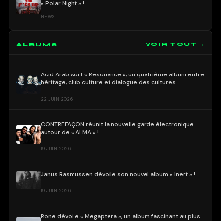
« Polar Night » !
NEWS
ALBUMS
VOIR TOUT →
Acid Arab sort « Resonance », un quatrième album entre
héritage, club culture et dialogue des cultures
22 JUIN 2026
CONTREFAÇON réunit la nouvelle garde électronique
autour de « ALMA » !
19 JUIN 2026
Janus Rasmussen dévoile son nouvel album « Inert » !
19 JUIN 2026
Rone dévoile « Megaptera », un album fascinant au plus