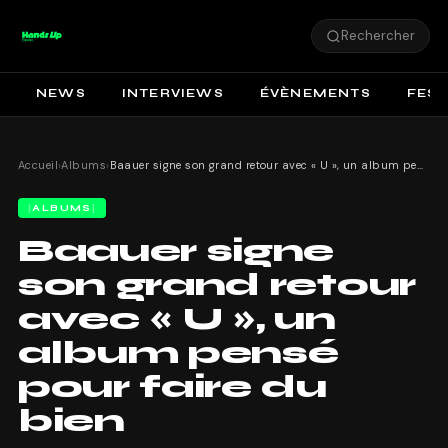
Rechercher
NEWS
INTERVIEWS
ÉVÈNEMENTS
FEST
Accueil
›
Albums
›
Baauer signe son grand retour avec « U », un album pensé pour faire du bien
ALBUMS
Baauer signe
son grand retour
avec « U », un
album pensé
pour faire du
bien