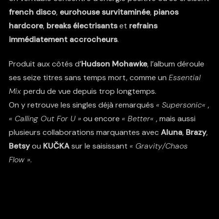
french disco
,
eurohouse survitaminée
,
pianos
hardcore
,
breaks électrisants
et
refrains
immédiatement accrocheurs
.
Produit aux côtés d’
Hudson Mohawke
, l’album déroule
ses seize titres sans temps mort, comme un
Essential
Mix
perdu de vue depuis trop longtemps.
On y retrouve les singles déjà remarqués
«
Supersonic
«
,
« Calling Out For U »
ou encore
«
Better
«
, mais aussi
plusieurs collaborations marquantes avec
Aluna
,
Brazy
,
Betsy
ou
KUČKA
sur le saisissant
« Gravity/Chaos
Flow »
.