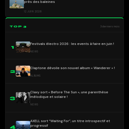
près des baleines
12 JUIN 2026
TOP 3
3 derniers mois
Festivals électro 2026 : les events à faire en juin !
1
NEWS
Claptone dévoile son nouvel album « Wanderer » !
2
ALBUMS
Claxy sort « Before The Sun », une parenthèse
mélodique et solaire !
3
NEWS
AXELL sort “Waiting For”, un titre introspectif et
progressif
4