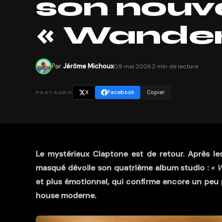
son nouv
« Wandere
Par
Jérôme Michoux
09 mai 2026
·
2 min de lecture
X
Facebook
Copier
PARTAGER
Le mystérieux Claptone est de retour. Après le
masqué dévoile son quatrième album studio :
« 
et plus émotionnel, qui confirme encore un peu 
house moderne.