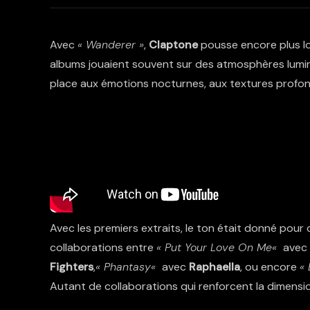
Avec
« Wanderer »
,
Claptone
pousse encore plus lo
albums jouaient souvent sur des atmosphères lumin
place aux émotions nocturnes, aux textures profon
Avec les premiers extraits, le ton était donné pou
collaborations entre
«
Put Your Love On Me
«
avec
Fighters
,
«
Phantasy
«
avec
Raphaella
, ou encore
« 
Autant de collaborations qui renforcent la dimens