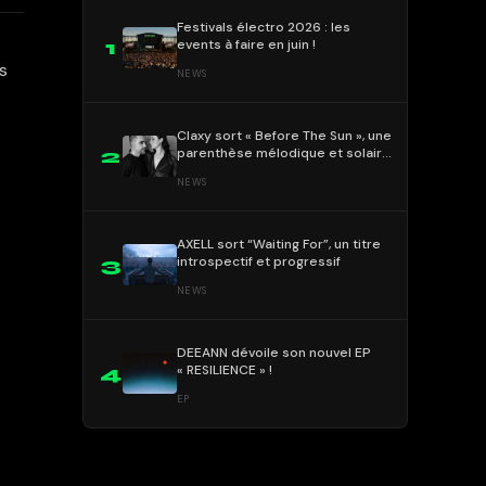
Festivals électro 2026 : les
events à faire en juin !
1
s
NEWS
Claxy sort « Before The Sun », une
parenthèse mélodique et solaire
2
!
NEWS
AXELL sort “Waiting For”, un titre
introspectif et progressif
3
NEWS
DEEANN dévoile son nouvel EP
« RESILIENCE » !
4
EP