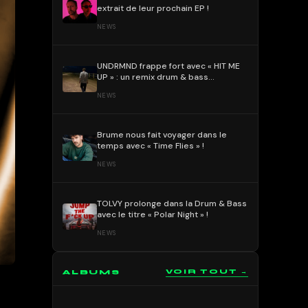
extrait de leur prochain EP !
NEWS
UNDRMND frappe fort avec « HIT ME
UP » : un remix drum & bass
percutant et mélodique !
NEWS
Brume nous fait voyager dans le
temps avec « Time Flies » !
NEWS
TOLVY prolonge dans la Drum & Bass
avec le titre « Polar Night » !
NEWS
ALBUMS
VOIR TOUT →