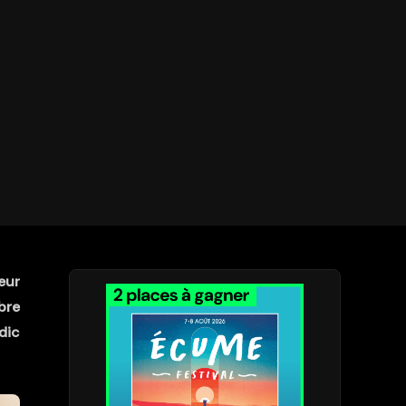
eur
bre
dic