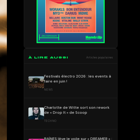
À LIRE AUSSI
Articles populaires
Festivals électro 2026 : les events à
faire en juin !
NEWS
Charlotte de Witte sort son rework
de « Drop It » de Scoop
TECHNO
BAÏNES lève le voile sur « DREAMER » :