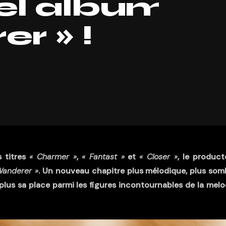
el album
r » !
s titres
« Charmer »
,
« Fantast »
et
« Closer »
, le product
Wanderer »
. Un nouveau chapitre plus mélodique, plus som
plus sa place parmi les figures incontournables de la melo