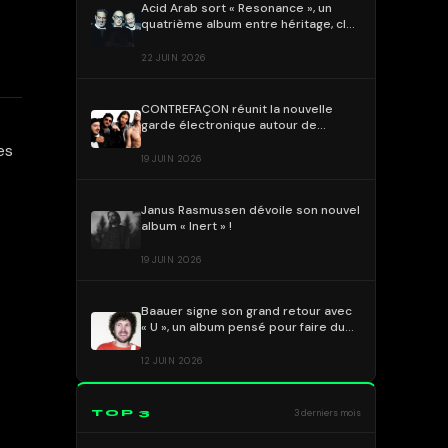
Acid Arab sort « Resonance », un
quatrième album entre héritage, club
culture et dialogue des cultures
22 JUIN 2026
CONTREFAÇON réunit la nouvelle
garde électronique autour de
« ALMA » !
es
19 JUIN 2026
Janus Rasmussen dévoile son nouvel
album « Inert » !
19 JUIN 2026
Baauer signe son grand retour avec
« U », un album pensé pour faire du
bien
12 JUIN 2026
TOP 3
3 derniers mois