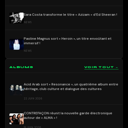
Sara Costa transforme le titre « Azizam » d’Ed Sheeran !
NEWS
Paoline Magnus sort « Heroin », un titre envoûtant et
immersif !
NEWS
ALBUMS
VOIR TOUT →
Acid Arab sort « Resonance », un quatrième album entre
héritage, club culture et dialogue des cultures
22 JUIN 2026
CONTREFAÇON réunit la nouvelle garde électronique
autour de « ALMA » !
19 JUIN 2026