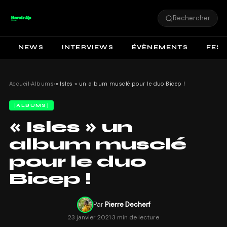
Rechercher
NEWS
INTERVIEWS
ÉVÈNEMENTS
FEST
Accueil
›
Albums
›
« Isles » un album musclé pour le duo Bicep !
ALBUMS
« Isles » un
album musclé
pour le duo
Bicep !
Par
Pierre Decherf
23 janvier 2021
·
3 min de lecture