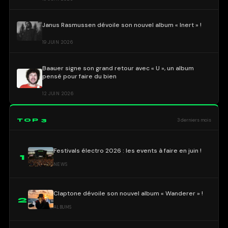
Janus Rasmussen dévoile son nouvel album « Inert » !
19 JUIN 2026
Baauer signe son grand retour avec « U », un album
pensé pour faire du bien
12 JUIN 2026
TOP 3
3 derniers mois
Festivals électro 2026 : les events à faire en juin !
1
NEWS
Claptone dévoile son nouvel album « Wanderer » !
2
ALBUMS