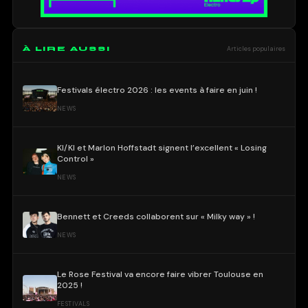
À LIRE AUSSI
Articles populaires
Festivals électro 2026 : les events à faire en juin !
NEWS
KI/KI et Marlon Hoffstadt signent l’excellent « Losing
Control »
NEWS
Bennett et Creeds collaborent sur « Milky way » !
NEWS
Le Rose Festival va encore faire vibrer Toulouse en
2025 !
FESTIVALS