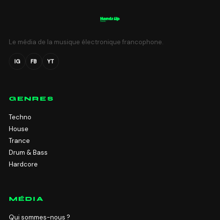
Le média de la musique électronique francophone.
IG
FB
YT
GENRES
Techno
House
Trance
Drum & Bass
Hardcore
MÉDIA
Qui sommes-nous ?