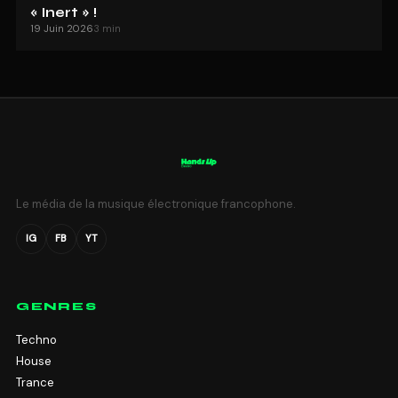
« Inert » !
19 Juin 2026
3 min
Le média de la musique électronique francophone.
IG
FB
YT
GENRES
Techno
House
Trance