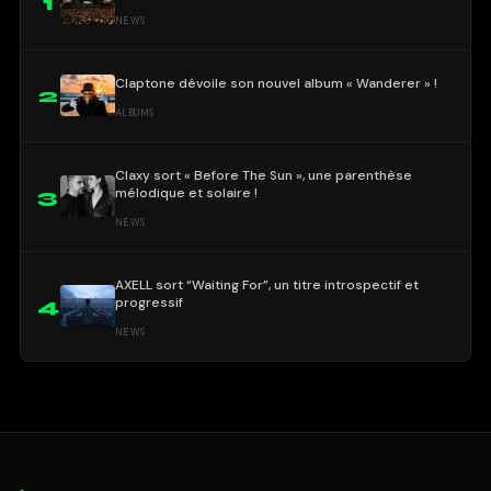
1
NEWS
Claptone dévoile son nouvel album « Wanderer » !
2
ALBUMS
Claxy sort « Before The Sun », une parenthèse
mélodique et solaire !
3
NEWS
AXELL sort “Waiting For”, un titre introspectif et
progressif
4
NEWS