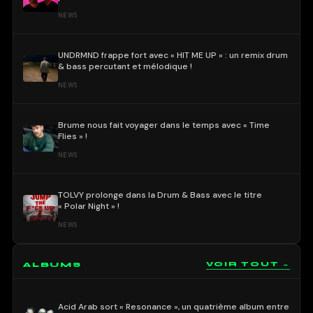
NEWS
UNDRMND frappe fort avec « HIT ME UP » : un remix drum
& bass percutant et mélodique !
NEWS
Brume nous fait voyager dans le temps avec « Time
Flies » !
NEWS
TOLVY prolonge dans la Drum & Bass avec le titre
« Polar Night » !
NEWS
ALBUMS
VOIR TOUT →
Acid Arab sort « Resonance », un quatrième album entre