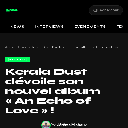
Rechercher
NEWS
INTERVIEWS
ÉVÈNEMENTS
FEST
Accueil
›
Albums
›
Kerala Dust dévoile son nouvel album « An Echo of Love » !
ALBUMS
Kerala Dust
dévoile son
nouvel album
« An Echo of
Love » !
Par
Jérôme Michoux