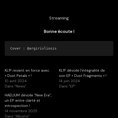
Streaming
Bonne écoute !
Cover : 
@argirisliosis
KL!P revient en force avec
KL!P dévoile l’intégralité de
« Dust Petals » !
son EP « Dust Fragments » !
10 avril 2024
14 juin 2024
Dans "News"
Dans "EP"
HAELIUM dévoile “New Era”,
un EP entre clarté et
introspection !
14 novembre 2025
Dans "Albums"