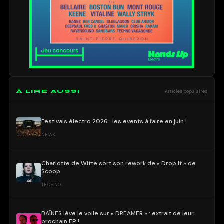
À LIRE AUSSI
Articles populaires
Festivals électro 2026 : les events à faire en juin !
NEWS
Charlotte de Witte sort son rework de « Drop It » de
Scoop
TECHNO
BAÏNES lève le voile sur « DREAMER » : extrait de leur
prochain EP !