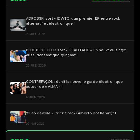
ADROBSKI sort « IDWTC », un premier EP entre rock
alternatif et électronique !
23 JUIL 2026
BLUE BOYS CLUB sort « DEAD FACE », un nouveau single
aussi dansant que grinçant !
26 JUIN 2026
CONTREFAÇON réunit la nouvelle garde électronique
autour de « ALMA » !
19 JUIN 2026
21Lab dévoile « Crick Crack (Alberto Bof Remix)” !
30 MAI 2026
TOP 3
3 derniers mois