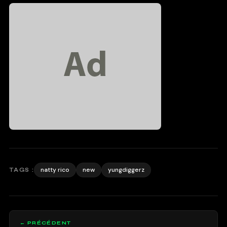
natty rico
new
yungdiggerz
TAGS :
← PRÉCÉDENT