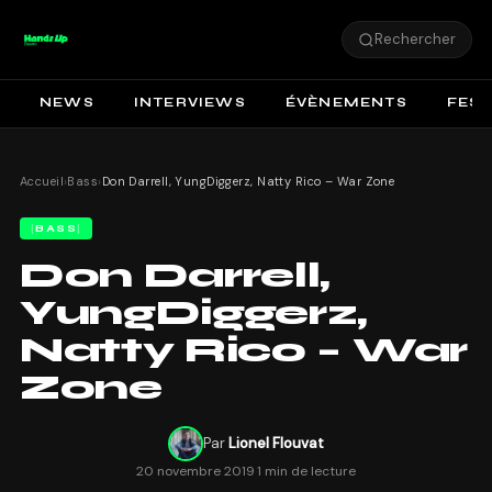
Rechercher
NEWS
INTERVIEWS
ÉVÈNEMENTS
FEST
Accueil
›
Bass
›
Don Darrell, YungDiggerz, Natty Rico – War Zone
BASS
Don Darrell,
YungDiggerz,
Natty Rico – War
Zone
Par
Lionel Flouvat
20 novembre 2019
·
1 min de lecture