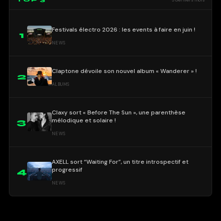
Festivals électro 2026 : les events à faire en juin !
1
NEWS
Claptone dévoile son nouvel album « Wanderer » !
2
ALBUMS
Claxy sort « Before The Sun », une parenthèse
mélodique et solaire !
3
NEWS
AXELL sort “Waiting For”, un titre introspectif et
progressif
4
NEWS