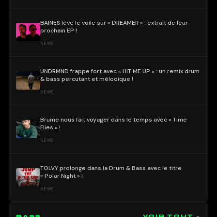
BAÏNES lève le voile sur « DREAMER » : extrait de leur
prochain EP !
NEWS
UNDRMND frappe fort avec « HIT ME UP » : un remix drum
& bass percutant et mélodique !
NEWS
Brume nous fait voyager dans le temps avec « Time
Flies » !
NEWS
TOLVY prolonge dans la Drum & Bass avec le titre
« Polar Night » !
NEWS
BASS
VOIR TOUT →