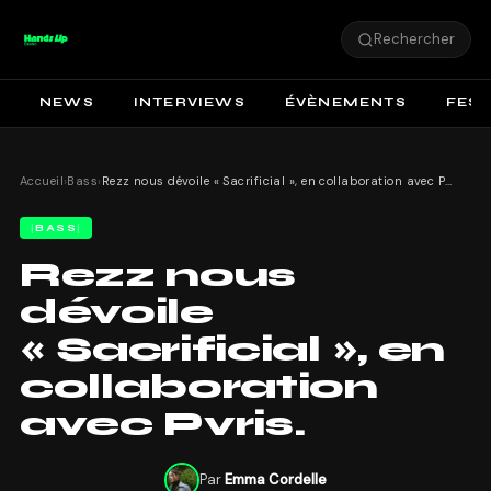
Rechercher
NEWS
INTERVIEWS
ÉVÈNEMENTS
FEST
Accueil
›
Bass
›
Rezz nous dévoile « Sacrificial », en collaboration avec Pvris.
BASS
Rezz nous
dévoile
« Sacrificial », en
collaboration
avec Pvris.
Par
Emma Cordelle