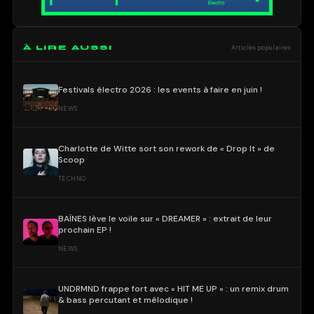
À LIRE AUSSI
Articles populaires
Festivals électro 2026 : les events à faire en juin !
NEWS
Charlotte de Witte sort son rework de « Drop It » de
Scoop
TECHNO
BAÏNES lève le voile sur « DREAMER » : extrait de leur
prochain EP !
NEWS
UNDRMND frappe fort avec « HIT ME UP » : un remix drum
& bass percutant et mélodique !