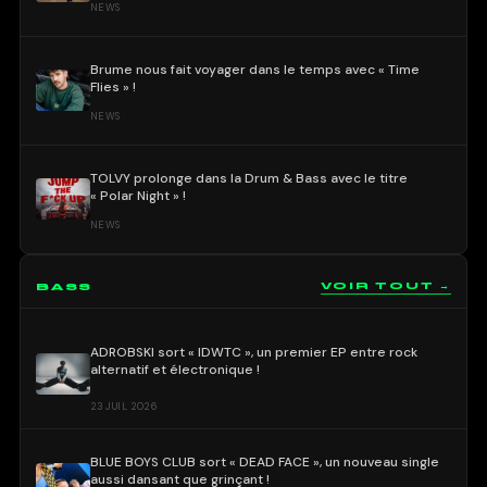
NEWS
Brume nous fait voyager dans le temps avec « Time
Flies » !
NEWS
TOLVY prolonge dans la Drum & Bass avec le titre
« Polar Night » !
NEWS
BASS
VOIR TOUT →
ADROBSKI sort « IDWTC », un premier EP entre rock
alternatif et électronique !
23 JUIL 2026
BLUE BOYS CLUB sort « DEAD FACE », un nouveau single
aussi dansant que grinçant !