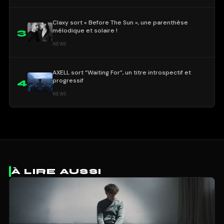
Claxy sort « Before The Sun », une parenthèse
mélodique et solaire !
3
NEWS
AXELL sort “Waiting For”, un titre introspectif et
progressif
4
NEWS
À LIRE AUSSI