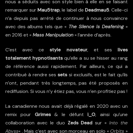
nous a séduits avec son style bien à elle en se faisant
remarquer sur
Mau5trap
, le label de
Deadmau5
. Celle-ci
n’a depuis pas arrêté de continuer à nous convaincre
avec des albums tels que «
The Silence Is Deafening
»
en 2016 et «
Mass Manipulation
» l’année d’après.
C’est avec ce
style novateur
, et ses
li
ves
totalement
hypnotisants
qu’elle a su se hisser au
rang
de référence
aussi rapidement. Par ailleurs, ce qui a
contribué à rendre ses
sets
si exclusifs, est le fait qu’ils
n’ont, pendant très longtemps, pas été proposés en
rediffusion. Si vous n’y étiez pas, vous n’en profitiez pas !
La canadienne nous avait déjà régalé en 2020 avec un
remix pour
Grimes
& le défunt
i_O
, ainsi qu’une
collaboration avec le duo
Zeds Dead
sur «
Into the
Abyss
« . Mais c’est avec son morceau en solo «
Orbits
»