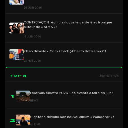
26 JUIN 2026
CONTREFAÇON réunit la nouvelle garde électronique
autour de « ALMA » !
19 JUIN 2026
21Lab dévoile « Crick Crack (Alberto Bof Remix)” !
30 MAI 2026
TOP 3
3 derniers mois
Festivals électro 2026 : les events à faire en juin !
1
NEWS
Claptone dévoile son nouvel album « Wanderer » !
2
ALBUMS