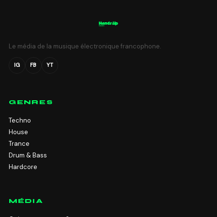
Le média de la musique électronique francophone.
IG
FB
YT
GENRES
Techno
House
Trance
Drum & Bass
Hardcore
MÉDIA