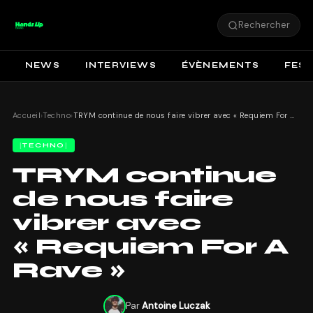
Rechercher
NEWS
INTERVIEWS
ÉVÈNEMENTS
FEST
Accueil
›
Techno
›
TRYM continue de nous faire vibrer avec « Requiem For A Rave »
TECHNO
TRYM continue
de nous faire
vibrer avec
« Requiem For A
Rave »
Par
Antoine Luczak