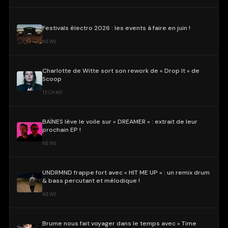
Festivals électro 2026 : les events à faire en juin !
NEWS
Charlotte de Witte sort son rework de « Drop It » de
Scoop
TECHNO
BAÏNES lève le voile sur « DREAMER » : extrait de leur
prochain EP !
NEWS
UNDRMND frappe fort avec « HIT ME UP » : un remix drum
& bass percutant et mélodique !
NEWS
Brume nous fait voyager dans le temps avec « Time