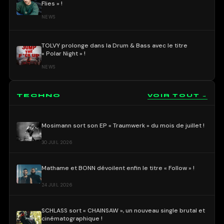
Flies » !
NEWS
TOLVY prolonge dans la Drum & Bass avec le titre
« Polar Night » !
NEWS
TECHNO
VOIR TOUT →
Mosimann sort son EP « Traumwerk » du mois de juillet !
30 JUIL 2026
Mathame et BONN dévoilent enfin le titre « Follow » !
24 JUIL 2026
SCHLASS sort « CHAINSAW », un nouveau single brutal et
cinématographique !