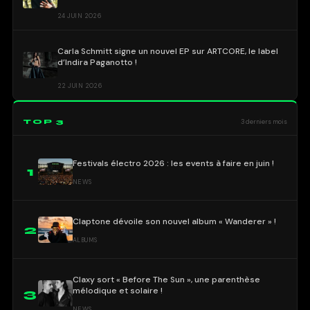
24 JUIN 2026
Carla Schmitt signe un nouvel EP sur ARTCORE, le label
d’Indira Paganotto !
22 JUIN 2026
TOP 3
3 derniers mois
Festivals électro 2026 : les events à faire en juin !
1
NEWS
Claptone dévoile son nouvel album « Wanderer » !
2
ALBUMS
Claxy sort « Before The Sun », une parenthèse
mélodique et solaire !
3
NEWS