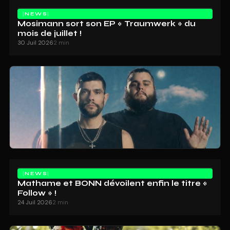
NEWS
Mosimann sort son EP « Traumwerk » du
mois de juillet !
30 Juil 2026
2 min
NEWS
Mathame et BONN dévoilent enfin le titre «
Follow » !
24 Juil 2026
2 min