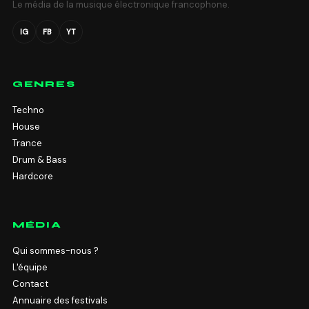
Le média de la musique électronique francophone.
IG
FB
YT
GENRES
Techno
House
Trance
Drum & Bass
Hardcore
MÉDIA
Qui sommes-nous ?
L'équipe
Contact
Annuaire des festivals