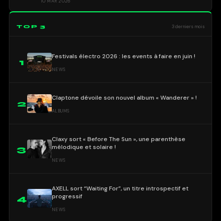
10 MAR 2026
TOP 3
3 derniers mois
Festivals électro 2026 : les events à faire en juin !
1
NEWS
Claptone dévoile son nouvel album « Wanderer » !
2
ALBUMS
Claxy sort « Before The Sun », une parenthèse
mélodique et solaire !
3
NEWS
AXELL sort “Waiting For”, un titre introspectif et
progressif
4
NEWS