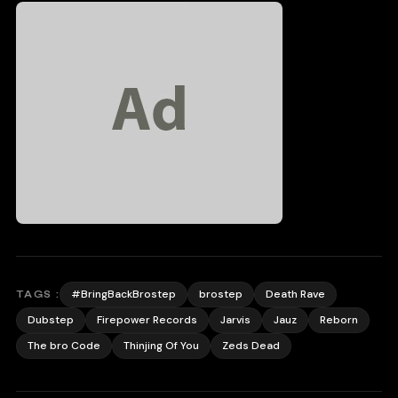
#BringBackBrostep
brostep
Death Rave
TAGS :
Dubstep
Firepower Records
Jarvis
Jauz
Reborn
The bro Code
Thinjing Of You
Zeds Dead