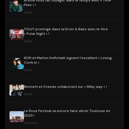
Brume nous fait voyager dans le temps avec « Time
Flies » !
NEWS
TOLVY prolonge dans la Drum & Bass avec le titre
« Polar Night » !
NEWS
KI/KI et Marlon Hoffstadt signent l’excellent « Losing
Control »
NEWS
Bennett et Creeds collaborent sur « Milky way » !
NEWS
Le Rose Festival va encore faire vibrer Toulouse en
2025 !
FESTIVALS