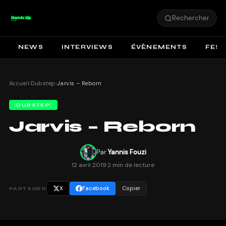
Rechercher
NEWS
INTERVIEWS
ÉVÈNEMENTS
FEST
Accueil
›
Dubstep
›
Jarvis – Reborn
DUBSTEP
Jarvis – Reborn
Par
Yannis Fouzi
12 avril 2019
·
2 min de lecture
X
Facebook
Copier
PARTAGER