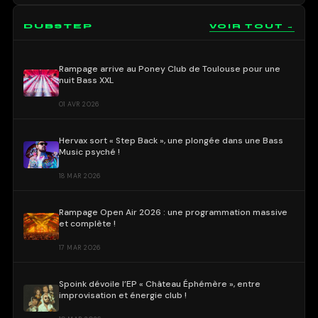
DUBSTEP
VOIR TOUT →
Rampage arrive au Poney Club de Toulouse pour une
nuit Bass XXL
01 AVR 2026
Hervax sort « Step Back », une plongée dans une Bass
Music psyché !
18 MAR 2026
Rampage Open Air 2026 : une programmation massive
et complète !
17 MAR 2026
Spoink dévoile l’EP « Château Éphémère », entre
improvisation et énergie club !