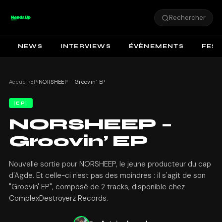
Rechercher
NEWS
INTERVIEWS
ÉVÈNEMENTS
FEST
Accueil
›
EP
›
NORSHEEP – Groovin’ EP
EP
NORSHEEP –
Groovin’ EP
Nouvelle sortie pour NORSHEEP, le jeune producteur du cap
d'Agde. Et celle-ci n'est pas des moindres : il s'agit de son
"Groovin' EP", composé de 2 tracks, disponible chez
ComplexDestroyerz Records.