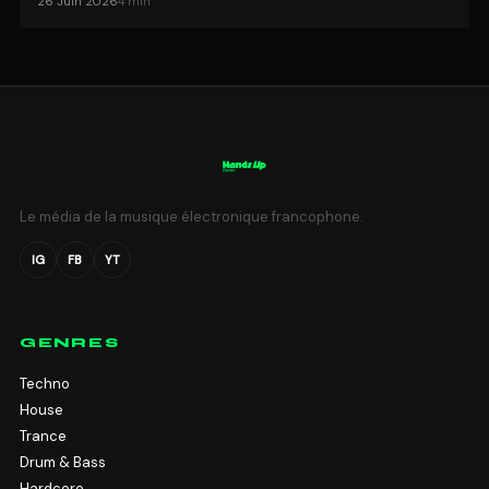
26 Juin 2026
4 min
Le média de la musique électronique francophone.
IG
FB
YT
GENRES
Techno
House
Trance
Drum & Bass
Hardcore