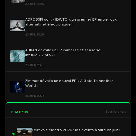
30 JUIL 2026
ADROBSKI sort « IDWTC », un premier EP entre rock
alternatif et électronique !
23 JUIL 2026
ABRAN dévoile un EP immersif et sensoriel
intitulé « Vibra » !
26 JUIN 2026
Zimmer dévoile un nouvel EP « A Gate To Another
World » !
26 JUIN 2026
TOP 3
3 derniers mois
Festivals électro 2026 : les events à faire en juin !
1