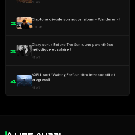
NEWS
Claptone dévoile son nouvel album « Wanderer » !
2
ALBUMS
Claxy sort « Before The Sun », une parenthèse
mélodique et solaire !
3
NEWS
AXELL sort “Waiting For”, un titre introspectif et
progressif
4
NEWS
À LIRE AUSSI