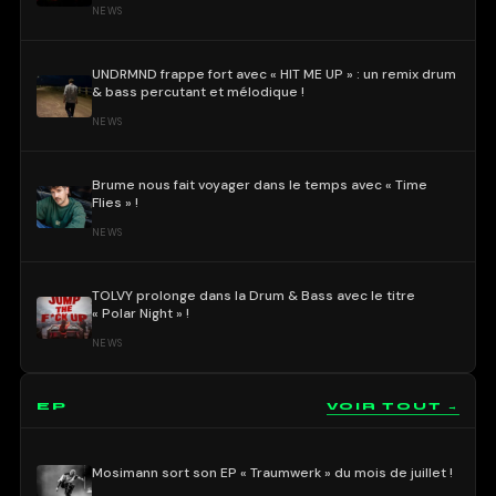
NEWS
UNDRMND frappe fort avec « HIT ME UP » : un remix drum
& bass percutant et mélodique !
NEWS
Brume nous fait voyager dans le temps avec « Time
Flies » !
NEWS
TOLVY prolonge dans la Drum & Bass avec le titre
« Polar Night » !
NEWS
EP
VOIR TOUT →
Mosimann sort son EP « Traumwerk » du mois de juillet !