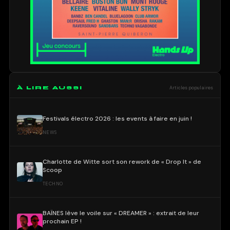
À LIRE AUSSI
Articles populaires
Festivals électro 2026 : les events à faire en juin !
NEWS
Charlotte de Witte sort son rework de « Drop It » de
Scoop
TECHNO
BAÏNES lève le voile sur « DREAMER » : extrait de leur
prochain EP !