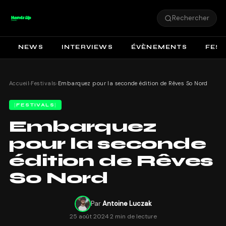
Rechercher
NEWS
INTERVIEWS
ÉVÈNEMENTS
FEST
Accueil
›
Festivals
›
Embarquez pour la seconde édition de Rêves So Nord
FESTIVALS
Embarquez
pour la seconde
édition de Rêves
So Nord
Par
Antoine Luczak
25 août 2024
·
2 min de lecture