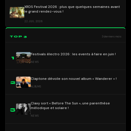
XRDS Festival 2026 : plus que quelques semaines avant
le grand rendez-vous !
22 JUIL 2026
TOP 3
3 derniers mois
Festivals électro 2026 : les events à faire en juin !
1
NEWS
Claptone dévoile son nouvel album « Wanderer » !
2
ALBUMS
Claxy sort « Before The Sun », une parenthèse
mélodique et solaire !
3
NEWS