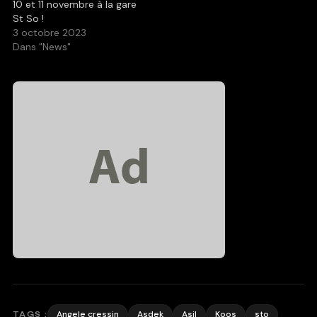
10 et 11 novembre à la gare
St So !
3 octobre 2023
Dans "News"
Angele cressin
Asdek
Asil
Koos
sto
TAGS :