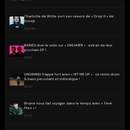
Charlotte de Witte sort son rework de « Drop It » de
Scoop
TECHNO
BAÏNES lève le voile sur « DREAMER » : extrait de leur
prochain EP !
NEWS
UNDRMND frappe fort avec « HIT ME UP » : un remix drum
& bass percutant et mélodique !
NEWS
Brume nous fait voyager dans le temps avec « Time
Flies » !
NEWS