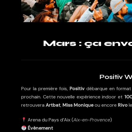
Mars : ça envo
Positiv W
Pour la première fois,
Positiv
débarque en format W
prochain. Cette nouvelle expérience indoor et
10
retrouvera
Artbat
,
Miss Monique
ou encore
Rivo
le
Arena du Pays d’Aix (
Aix-en-Provence
)
Évènement