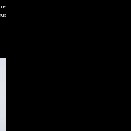
’un
inue