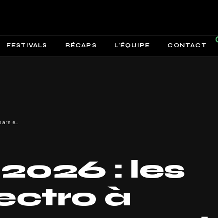
FESTIVALS
RÉCAPS
L’ÉQUIPE
CONTACT
Festivals 2026 : les events électro à retrouver en mars et avril !
 2026 : les
ectro à