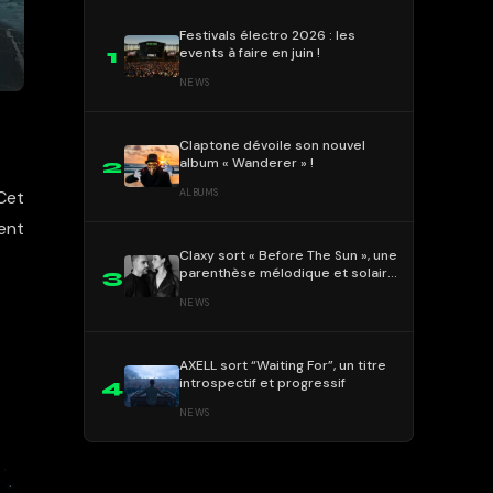
Festivals électro 2026 : les
events à faire en juin !
1
NEWS
Claptone dévoile son nouvel
album « Wanderer » !
2
ALBUMS
Cet
ent
Claxy sort « Before The Sun », une
parenthèse mélodique et solaire
3
!
NEWS
AXELL sort “Waiting For”, un titre
introspectif et progressif
4
NEWS