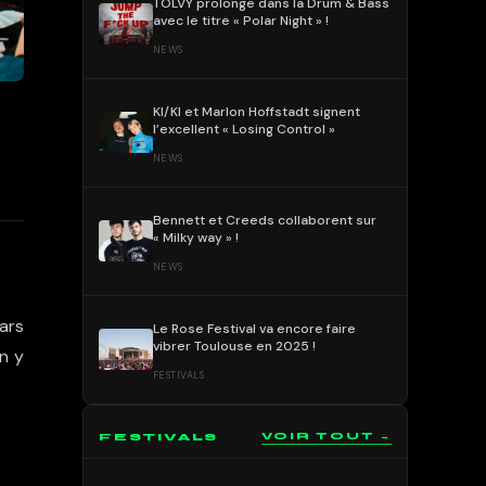
TOLVY prolonge dans la Drum & Bass
avec le titre « Polar Night » !
NEWS
KI/KI et Marlon Hoffstadt signent
l’excellent « Losing Control »
NEWS
Bennett et Creeds collaborent sur
« Milky way » !
NEWS
ars
Le Rose Festival va encore faire
vibrer Toulouse en 2025 !
n y
FESTIVALS
FESTIVALS
VOIR TOUT →