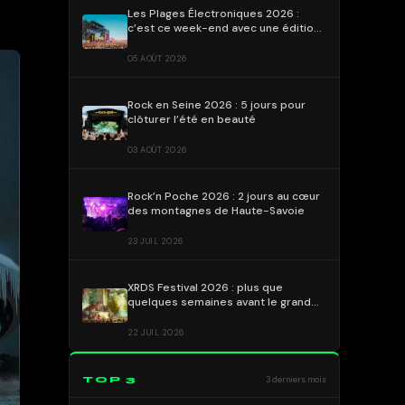
Les Plages Électroniques 2026 :
c’est ce week-end avec une édition
déjà emblématique !
05 AOÛT 2026
Rock en Seine 2026 : 5 jours pour
clôturer l’été en beauté
03 AOÛT 2026
Rock’n Poche 2026 : 2 jours au cœur
des montagnes de Haute-Savoie
23 JUIL 2026
XRDS Festival 2026 : plus que
quelques semaines avant le grand
rendez-vous !
22 JUIL 2026
TOP 3
3 derniers mois