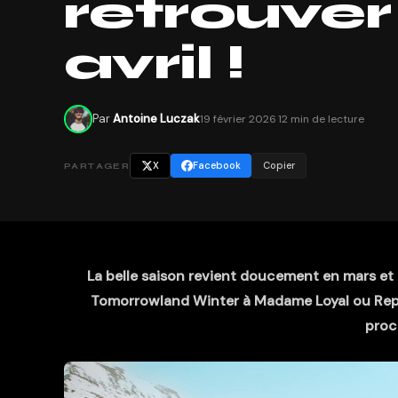
retrouver
avril !
Par
Antoine Luczak
19 février 2026
·
12 min de lecture
X
Facebook
Copier
PARTAGER
La belle saison revient doucement en mars et e
Tomorrowland Winter à Madame Loyal ou Repe
proc