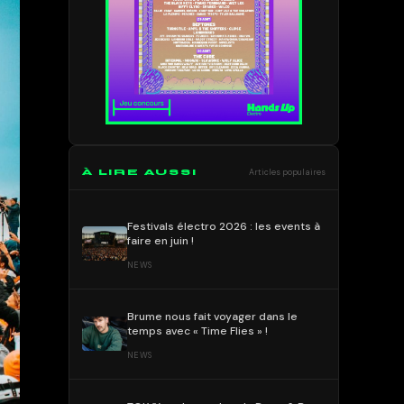
À LIRE AUSSI
Articles populaires
Festivals électro 2026 : les events à
faire en juin !
NEWS
Brume nous fait voyager dans le
temps avec « Time Flies » !
NEWS