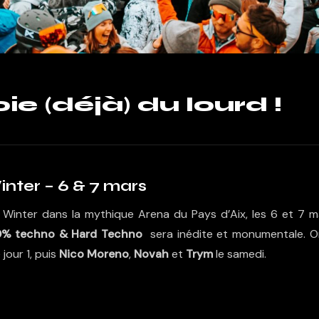
ie (déjà) du lourd !
inter – 6 & 7 mars
inter dans la mythique Arena du Pays d’Aix, les 6 et 7 m
0% techno & Hard Techno
sera inédite et monumentale. O
 jour 1, puis
Nico Moreno
,
Novah
et
Trym
le samedi.