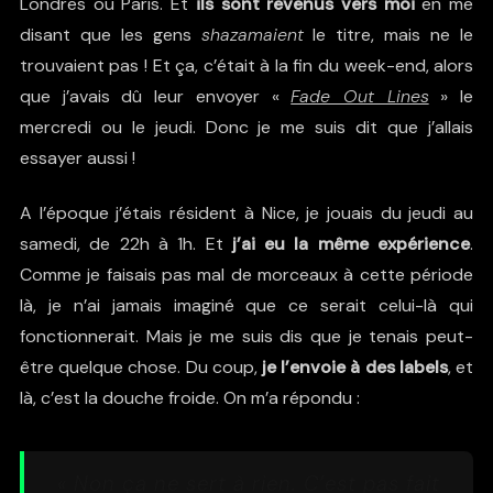
Londres ou Paris. Et
ils sont revenus vers moi
en me
disant que les gens
shazamaient
le titre, mais ne le
trouvaient pas ! Et ça, c’était à la fin du week-end, alors
que j’avais dû leur envoyer «
Fade Out Lines
» le
mercredi ou le jeudi. Donc je me suis dit que j’allais
essayer aussi !
A l’époque j’étais résident à Nice, je jouais du jeudi au
samedi, de 22h à 1h. Et
j’ai eu la même expérience
.
Comme je faisais pas mal de morceaux à cette période
là, je n’ai jamais imaginé que ce serait celui-là qui
fonctionnerait. Mais je me suis dis que je tenais peut-
être quelque chose. Du coup,
je l’envoie à des labels
, et
là, c’est la douche froide. On m’a répondu :
« Non ça ne sert à rien. C’est pas fait