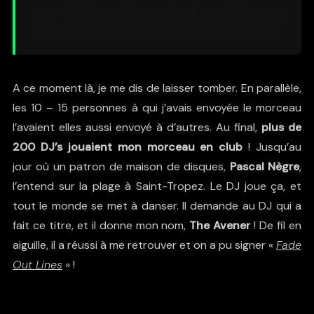
pour le dancefloor, c’est pas fait pour
l’apéro. C’est fait pour rien du tout. »
A ce moment là, je me dis de laisser tomber. En parallèle,
les 10 – 15 personnes à qui j’avais envoyée le morceau
l’avaient elles aussi envoyé à d’autres. Au final,
plus de
200 DJ’s jouaient mon morceau en club
! Jusqu’au
jour où un patron de maison de disques,
Pascal Nègre
,
l’entend sur la plage à Saint-Tropez. Le DJ joue ça, et
tout le monde se met à danser. Il demande au DJ qui a
fait ce titre, et il donne mon nom,
The Avener
! De fil en
aiguille, il a réussi à me retrouver et on a pu signer «
Fade
Out Lines
» !