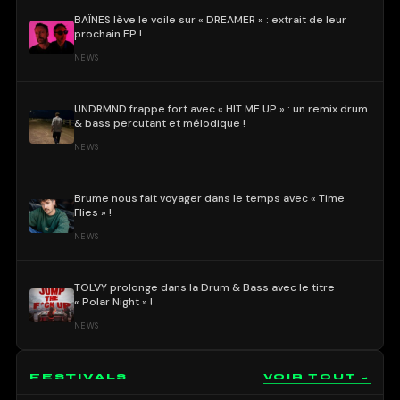
BAÏNES lève le voile sur « DREAMER » : extrait de leur
prochain EP !
NEWS
UNDRMND frappe fort avec « HIT ME UP » : un remix drum
& bass percutant et mélodique !
NEWS
Brume nous fait voyager dans le temps avec « Time
Flies » !
NEWS
TOLVY prolonge dans la Drum & Bass avec le titre
« Polar Night » !
NEWS
FESTIVALS
VOIR TOUT →