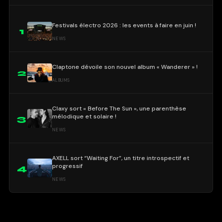
Festivals électro 2026 : les events à faire en juin !
1
NEWS
Claptone dévoile son nouvel album « Wanderer » !
2
ALBUMS
Claxy sort « Before The Sun », une parenthèse
mélodique et solaire !
3
NEWS
AXELL sort “Waiting For”, un titre introspectif et
progressif
4
NEWS