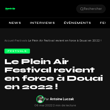
Rechercher
NEWS
INTERVIEWS
ÉVÈNEMENTS
FEST
Accueil
›
Festivals
›
Le Plein Air Festival revient en force à Douai en 2022 !
FESTIVALS
Le Plein Air
Festival revient
en force à Douai
en 2022 !
Par
Antoine Luczak
06 mai 2022
·
2 min de lecture