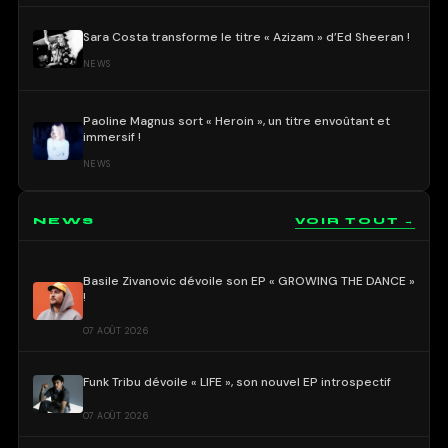
Sara Costa transforme le titre « Azizam » d’Ed Sheeran !
NEWS
Paoline Magnus sort « Heroin », un titre envoûtant et
immersif !
NEWS
NEWS
VOIR TOUT →
Basile Zivanovic dévoile son EP « GROWING THE DANCE »
!
07 AOÛT 2026
Funk Tribu dévoile « LIFE », son nouvel EP introspectif
07 AOÛT 2026