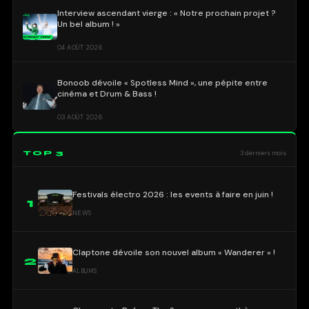
Interview ascendant vierge : « Notre prochain projet ?
Un bel album ! »
04 AOÛT 2026
Bonoob dévoile « Spotless Mind », une pépite entre
cinéma et Drum & Bass !
03 AOÛT 2026
TOP 3
3 derniers mois
Festivals électro 2026 : les events à faire en juin !
1
NEWS
Claptone dévoile son nouvel album « Wanderer » !
2
ALBUMS