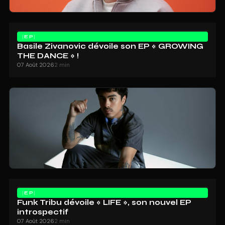
EP
Basile Zivanovic dévoile son EP « GROWING
THE DANCE » !
07 Août 2026
2 min
EP
Funk Tribu dévoile « LIFE », son nouvel EP
introspectif
07 Août 2026
2 min