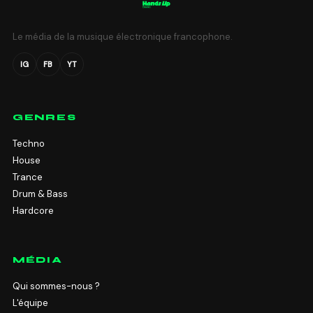
Le média de la musique électronique francophone.
IG
FB
YT
GENRES
Techno
House
Trance
Drum & Bass
Hardcore
MÉDIA
Qui sommes-nous ?
L'équipe