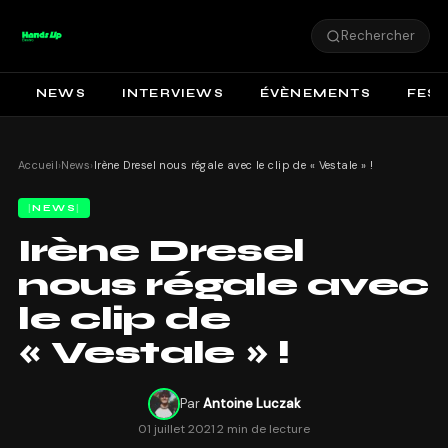
Rechercher
NEWS
INTERVIEWS
ÉVÈNEMENTS
FEST
Accueil
›
News
›
Irène Dresel nous régale avec le clip de « Vestale » !
NEWS
Irène Dresel
nous régale avec
le clip de
« Vestale » !
Par
Antoine Luczak
01 juillet 2021
·
2 min de lecture