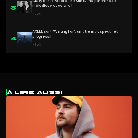
Claxy sort « Before The Sun », une parenthèse
mélodique et solaire !
3
NEWS
AXELL sort “Waiting For”, un titre introspectif et
progressif
4
NEWS
À LIRE AUSSI