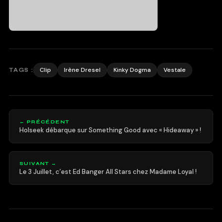
Clip
Irène Dresel
Kinky Dogma
Vestale
TAGS :
← PRÉCÉDENT
Holseek débarque sur Something Good avec « Hideaway » !
SUIVANT →
Le 3 Juillet, c’est Ed Banger All Stars chez Madame Loyal !