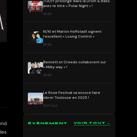
TOLVY prolonge dans la Drum & Bass
avec le titre « Polar Night » !
NEWS
KI/KI et Marlon Hoffstadt signent
l’excellent « Losing Control »
NEWS
Bennett et Creeds collaborent sur
« Milky way » !
NEWS
Le Rose Festival va encore faire
vibrer Toulouse en 2025 !
FESTIVALS
end
ÉVÈNEMENT
VOIR TOUT →
des