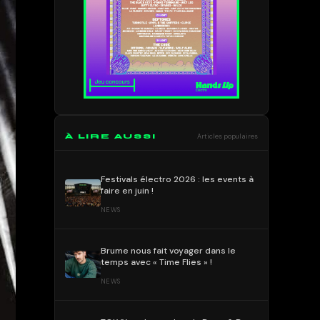
À LIRE AUSSI
Articles populaires
Festivals électro 2026 : les events à
faire en juin !
NEWS
Brume nous fait voyager dans le
temps avec « Time Flies » !
NEWS