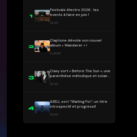
Festivals électro 2026 : les
events à faire en juin !
1
NEWS
Claptone dévoile son nouvel
album « Wanderer » !
2
ALBUMS
Claxy sort « Before The Sun », une
parenthèse mélodique et solaire
3
!
NEWS
AXELL sort “Waiting For”, un titre
introspectif et progressif
4
NEWS