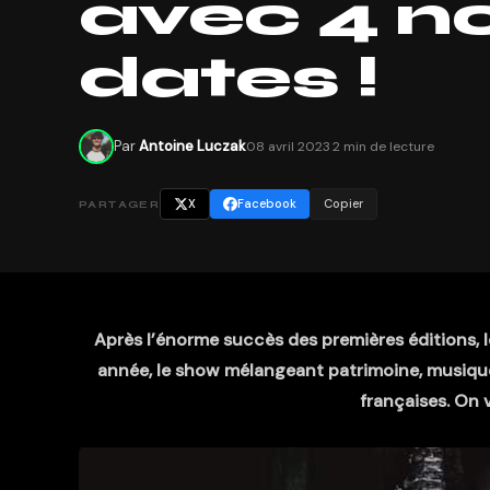
avec 4 n
dates !
Par
Antoine Luczak
08 avril 2023
·
2 min de lecture
X
Facebook
Copier
PARTAGER
Après l’énorme succès des premières éditions, 
année, le show mélangeant patrimoine, musique 
françaises. On 