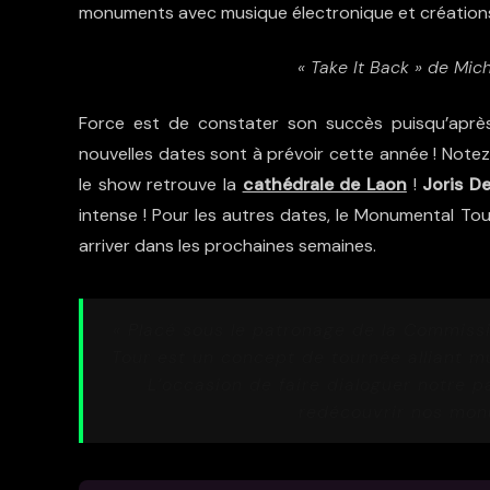
monuments avec musique électronique et créations 
« Take It Back » de Mich
Force est de constater son succès puisqu’après
nouvelles dates sont à prévoir cette année ! Notez
le show retrouve la
cathédrale de Laon
!
Joris De
intense ! Pour les autres dates, le Monumental To
arriver dans les prochaines semaines.
« Placé sous le patronage de la Commiss
Tour est un concept de tournée alliant mus
L’occasion de faire dialoguer notre p
redécouvrir nos mon