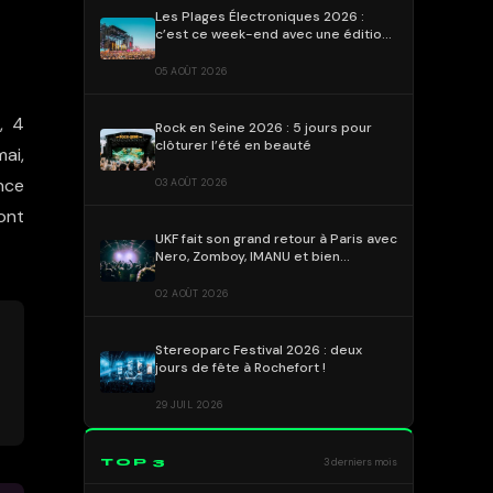
Les Plages Électroniques 2026 :
c’est ce week-end avec une édition
déjà emblématique !
05 AOÛT 2026
, 4
Rock en Seine 2026 : 5 jours pour
clôturer l’été en beauté
ai,
nce
03 AOÛT 2026
vont
UKF fait son grand retour à Paris avec
Nero, Zomboy, IMANU et bien
d’autres !
02 AOÛT 2026
Stereoparc Festival 2026 : deux
jours de fête à Rochefort !
29 JUIL 2026
TOP 3
3 derniers mois