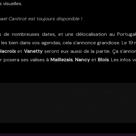
visuelles.
ael Canitrot est toujours disponible !
 de nombreuses dates, et une délocalisation au Portugal
 les bien dans vos agendas, cela s’annonce grandiose. Le 19 m
lacroix
et
Vanetty
seront eux aussi de la partie. Ça s’anno
ur posera ses valises à
Maillezais
,
Nancy
et
Blois
. Les infos 
ion nationale française pour l’UNESCO, le Monumental
ique électronique, patrimoine culturel et art digital.
atrimoine avec les nouvelles technologies, afin de
uments sous un angle nouveau. »