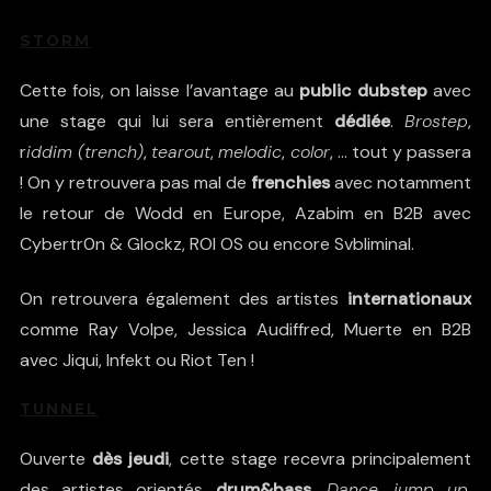
STORM
Cette fois, on laisse l’avantage au
public dubstep
avec
une stage qui lui sera entièrement
dédiée
.
Brostep
,
r
iddim (trench)
,
tearout
,
melodic
,
color
, … tout y passera
! On y retrouvera pas mal de
frenchies
avec notamment
le retour de
Wodd
en Europe,
Azabim
en B2B avec
Cybertr0n
&
Glockz
,
ROI OS
ou encore
Svbliminal
.
On retrouvera également des artistes
internationaux
comme
Ray Volpe
,
Jessica Audiffred
,
Muerte
en B2B
avec
Jiqui
,
Infekt
ou
Riot Ten
!
TUNNEL
Ouverte
dès jeudi
, cette stage recevra principalement
des artistes orientés
drum&bass
.
Dance
,
jump up
,