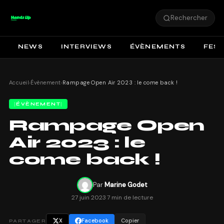
Rechercher
NEWS
INTERVIEWS
ÉVÈNEMENTS
FEST
Accueil
›
Évènement
›
Rampage Open Air 2023 : le come back !
ÉVÈNEMENT
Rampage Open
Air 2023 : le
come back !
Par
Marine Godet
27 juin 2023
·
7 min de lecture
X
Facebook
Copier
PARTAGER