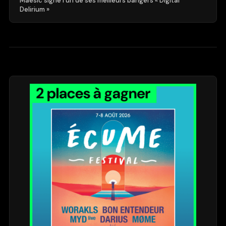
Maesic signe l’un de ses meilleurs bangers « Digital
Delirium »