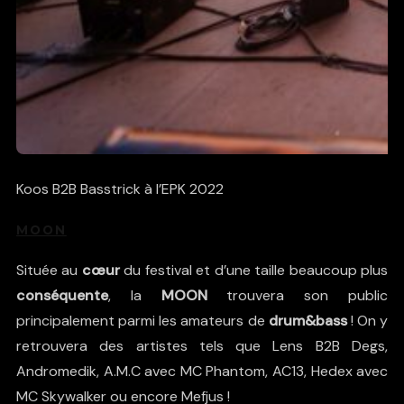
Koos B2B Basstrick à l’EPK 2022
MOON
Située au
cœur
du festival et d’une taille beaucoup plus
conséquente
, la
MOON
trouvera son public
principalement parmi les amateurs de
drum&bass
! On y
retrouvera des artistes tels que
Lens
B2B
Degs
,
Andromedik
,
A.M.C
avec MC Phantom,
AC13
,
Hedex
avec
MC Skywalker
ou encore
Mefjus
!