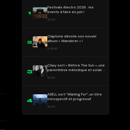
Festivals électro 2026 : les
events à faire en juin !
1
NEWS
Claptone dévoile son nouvel
album « Wanderer » !
2
ALBUMS
Claxy sort « Before The Sun », une
parenthèse mélodique et solaire
3
!
NEWS
AXELL sort “Waiting For”, un titre
introspectif et progressif
4
NEWS