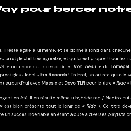
ay pour bercer notr
re. Il reste égale à lui même, et se donne à fond dans chacun
ec un style chill très agréable, et qui lui est propre ! Pour les 
ve »
ou encore son remix de
« Trop beau »
de
Lomepal
 prestigieux label
Ultra Records
! En bref, un artiste qui a le 
nt aujourd’hui avec
Maesic
et
Devo TLR
pour le titre
« Ride »
ngent en été. Il en résulte même u hybride rap / électro qui
y
est bien présente tout le long de
« Ride »
. Ce titre dev
e un succès indéniable en étant ajouté à diverses playlists chi