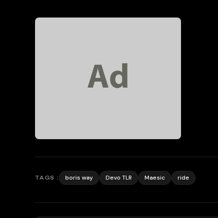
boris way
Devo TLR
Maesic
ride
TAGS :