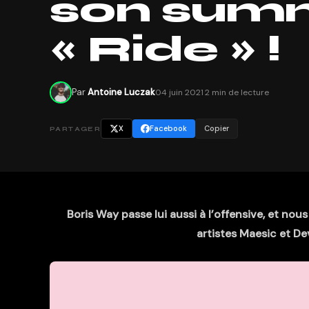
son summ
« Ride » !
Par
Antoine Luczak
04 juin 2021
·
2 min de lecture
X
Facebook
Copier
PARTAGER
Boris Way passe lui aussi à l’offensive, et nou
artistes Maesic et De