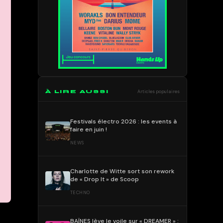
À LIRE AUSSI
Articles populaires
Festivals électro 2026 : les events à
faire en juin !
NEWS
Charlotte de Witte sort son rework
de « Drop It » de Scoop
TECHNO
BAÏNES lève le voile sur « DREAMER » :