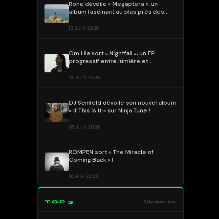
Rone dévoile « Megaptera », un
album fascinant au plus près des
baleines
12 JUIN 2026
Om Lila sort « Nightfall », un EP
progressif entre lumière et
obscurité !
05 JUIN 2026
DJ Seinfeld dévoile son nouvel album
« If This Is It » sur Ninja Tune !
05 JUIN 2026
ROMPEN sort « The Miracle of
Coming Back » !
30 MAI 2026
TOP 3
3 derniers mois