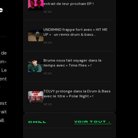
extrait de leur prochain EP !
e
NEWS
UNDRMND frappe fort avec « HIT ME
UP » : un remix drum & bass
percutant et mélodique !
NEWS
e de
Brume nous fait voyager dans le
non-
temps avec « Time Flies » !
. Le
NEWS
vent
!
TOLVY prolonge dans la Drum & Bass
avec le titre « Polar Night » !
 est
NEWS
rait
ll.
CHILL
VOIR TOUT →