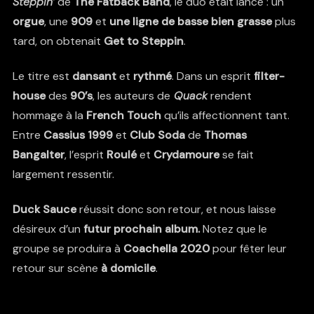
Steppin’
de
The Fatback Band
, le duo était lancé : un
orgue
, une
909
et
une ligne de basse bien grasse
plus
tard, on obtenait
Get to Steppin
.
Le titre est
dansant
et
rythmé
. Dans un esprit
filter-
house
des
90’s
, les auteurs de
Quack
rendent
hommage à la
French Touch
qu’ils affectionnent tant.
Entre
Cassius 1999
et
Club Soda
de
Thomas
Bangalter
, l’esprit
Roulé
et
Crydamoure
se fait
largement ressentir.
Duck Sauce
réussit donc son retour, et nous laisse
désireux d’un
futur prochain album.
Notez que le
groupe se produira à
Coachella 2020
pour fêter leur
retour sur scène
à domicile
.