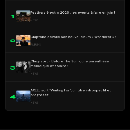
Festivals électro 2026 : les events à faire en juin !
1
NEWS
Claptone dévoile son nouvel album « Wanderer » !
2
ALBUMS
Claxy sort « Before The Sun », une parenthèse
mélodique et solaire !
3
NEWS
AXELL sort “Waiting For”, un titre introspectif et
progressif
4
NEWS