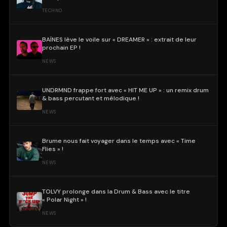
TECHNO
BAÏNES lève le voile sur « DREAMER » : extrait de leur
prochain EP !
NEWS
UNDRMND frappe fort avec « HIT ME UP » : un remix drum
& bass percutant et mélodique !
NEWS
Brume nous fait voyager dans le temps avec « Time
Flies » !
NEWS
TOLVY prolonge dans la Drum & Bass avec le titre
« Polar Night » !
NEWS