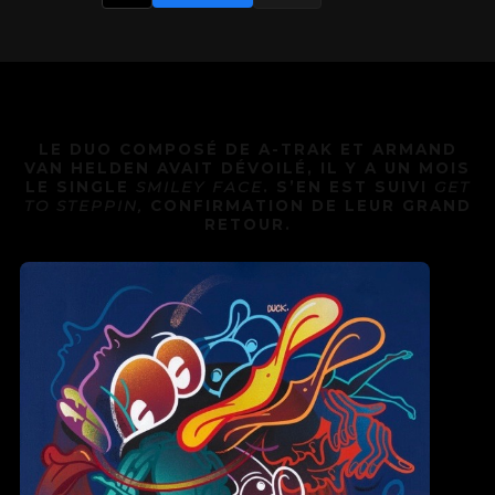
LE DUO COMPOSÉ DE A-TRAK ET ARMAND
VAN HELDEN AVAIT DÉVOILÉ, IL Y A UN MOIS
LE SINGLE
SMILEY FACE
. S’EN EST SUIVI
GET
TO STEPPIN,
CONFIRMATION DE LEUR GRAND
RETOUR.