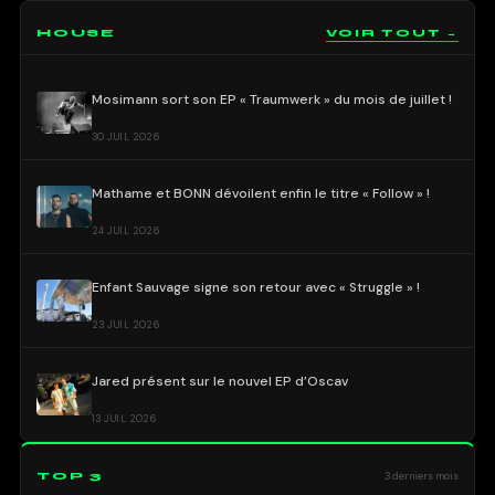
HOUSE
VOIR TOUT →
Mosimann sort son EP « Traumwerk » du mois de juillet !
30 JUIL 2026
Mathame et BONN dévoilent enfin le titre « Follow » !
24 JUIL 2026
Enfant Sauvage signe son retour avec « Struggle » !
23 JUIL 2026
Jared présent sur le nouvel EP d’Oscav
13 JUIL 2026
TOP 3
3 derniers mois