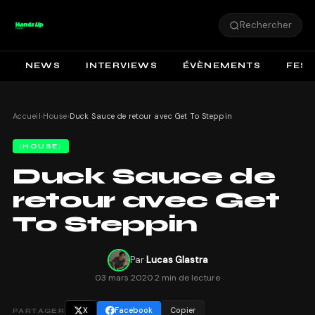
Rechercher
NEWS
INTERVIEWS
ÉVÈNEMENTS
FEST
Accueil
›
House
›
Duck Sauce de retour avec Get To Steppin
HOUSE
Duck Sauce de
retour avec Get
To Steppin
Par
Lucas Glastra
03 mars 2020
·
2 min de lecture
X
Facebook
Copier
PARTAGER