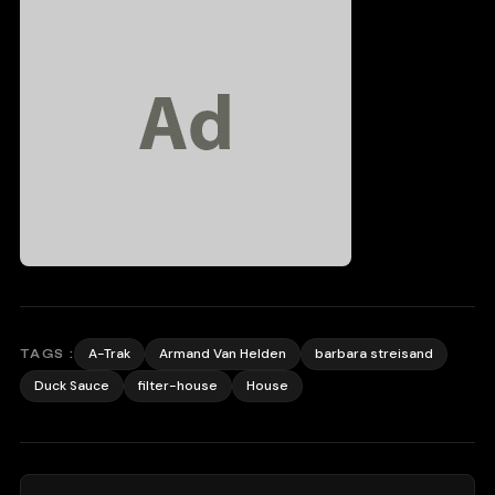
A-Trak
Armand Van Helden
barbara streisand
TAGS :
Duck Sauce
filter-house
House