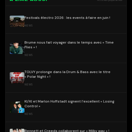
À LIRE AUSSI
Articles populaires
Festivals électro 2026 : les events à faire en juin !
NEWS
Brume nous fait voyager dans le temps avec « Time
Flies » !
NEWS
TOLVY prolonge dans la Drum & Bass avec le titre
« Polar Night » !
NEWS
KI/KI et Marlon Hoffstadt signent l’excellent « Losing
Control »
NEWS
Bennett et Creeds collaborent sur « Milky way » !