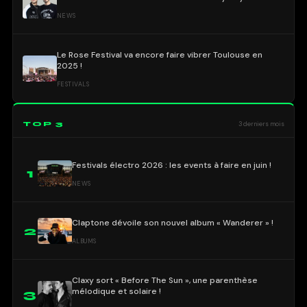
NEWS
Le Rose Festival va encore faire vibrer Toulouse en
2025 !
FESTIVALS
TOP 3
3 derniers mois
Festivals électro 2026 : les events à faire en juin !
1
NEWS
Claptone dévoile son nouvel album « Wanderer » !
2
ALBUMS
Claxy sort « Before The Sun », une parenthèse
mélodique et solaire !
3