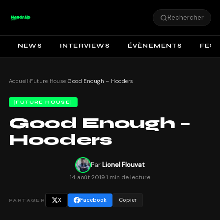
Rechercher
NEWS
INTERVIEWS
ÉVÈNEMENTS
FEST
Accueil
›
Future House
›
Good Enough – Hooders
FUTURE HOUSE
Good Enough –
Hooders
Par
Lionel Flouvat
14 août 2019
·
1 min de lecture
X
Facebook
Copier
PARTAGER