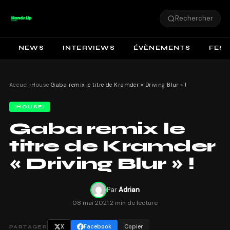
Rechercher
NEWS
INTERVIEWS
ÉVÈNEMENTS
FEST
Accueil
›
House
›
Gaba remix le titre de Kramder « Driving Blur » !
HOUSE
Gaba remix le
titre de Kramder
« Driving Blur » !
Par
Adrian
08 mai 2021
·
2 min de lecture
X
Facebook
Copier
PARTAGER