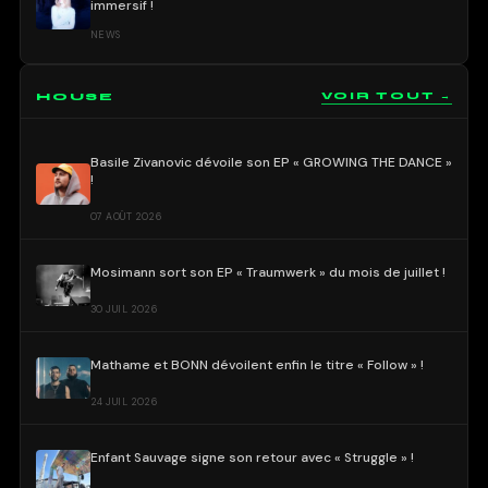
immersif !
NEWS
HOUSE
VOIR TOUT →
Basile Zivanovic dévoile son EP « GROWING THE DANCE »
!
07 AOÛT 2026
Mosimann sort son EP « Traumwerk » du mois de juillet !
30 JUIL 2026
Mathame et BONN dévoilent enfin le titre « Follow » !
24 JUIL 2026
Enfant Sauvage signe son retour avec « Struggle » !