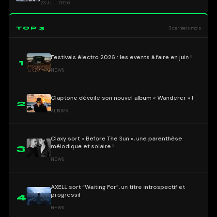
23 JUIL 2026
TOP 3
3 derniers mois
Festivals électro 2026 : les events à faire en juin !
1
NEWS
Claptone dévoile son nouvel album « Wanderer » !
2
ALBUMS
Claxy sort « Before The Sun », une parenthèse
mélodique et solaire !
3
NEWS
AXELL sort “Waiting For”, un titre introspectif et
progressif
4
NEWS