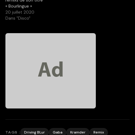
remixs de son titre
« Bourlingue »
20 juillet 2020
Dans "Disco"
Driving BLur
Gaba
Kramder
Remix
TAGS :