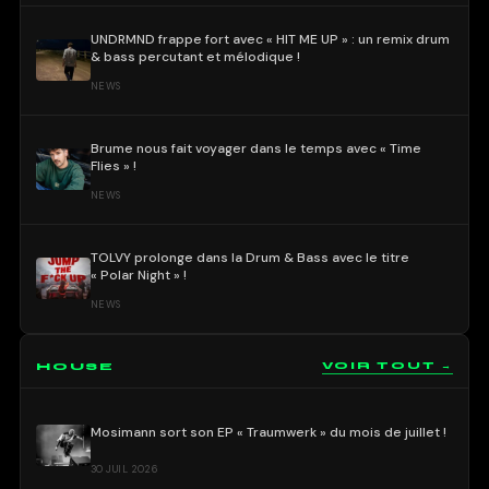
UNDRMND frappe fort avec « HIT ME UP » : un remix drum
& bass percutant et mélodique !
NEWS
Brume nous fait voyager dans le temps avec « Time
Flies » !
NEWS
TOLVY prolonge dans la Drum & Bass avec le titre
« Polar Night » !
NEWS
HOUSE
VOIR TOUT →
Mosimann sort son EP « Traumwerk » du mois de juillet !
30 JUIL 2026