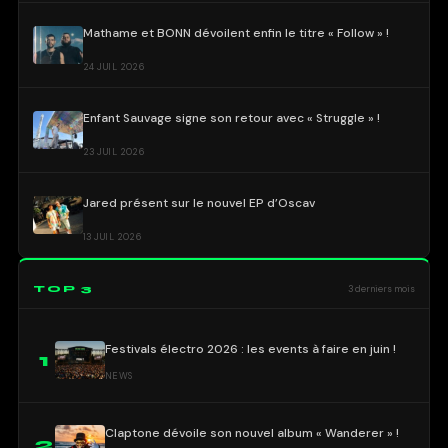
Mathame et BONN dévoilent enfin le titre « Follow » !
24 JUIL 2026
Enfant Sauvage signe son retour avec « Struggle » !
23 JUIL 2026
Jared présent sur le nouvel EP d’Oscav
13 JUIL 2026
TOP 3
3 derniers mois
Festivals électro 2026 : les events à faire en juin !
1
NEWS
Claptone dévoile son nouvel album « Wanderer » !
2