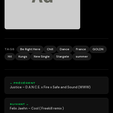
Be Right Here
Chill
Dance
France
GOLDN
TAGS :
Hit
Kungs
New Single
Stargate
summer
← PRÉCÉDENT
Justice – D.A.N.C.E. x Fire x Safe and Sound (WWW)
SUIVANT →
Felix Jaehn – Cool ( Freekill remix )