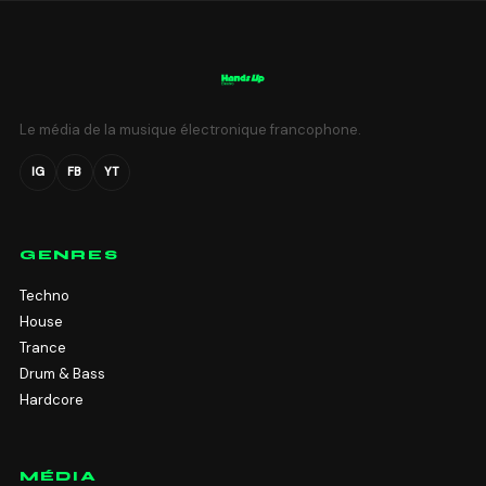
Le média de la musique électronique francophone.
IG
FB
YT
GENRES
Techno
House
Trance
Drum & Bass
Hardcore
MÉDIA