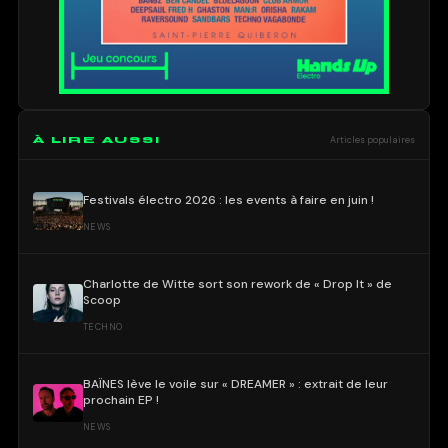
À LIRE AUSSI
Articles populaires
Festivals électro 2026 : les events à faire en juin !
NEWS
Charlotte de Witte sort son rework de « Drop It » de
Scoop
TECHNO
BAÏNES lève le voile sur « DREAMER » : extrait de leur
prochain EP !
NEWS