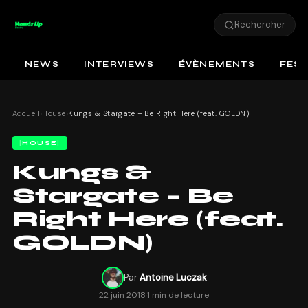
Rechercher
NEWS
INTERVIEWS
ÉVÈNEMENTS
FEST
Accueil
›
House
›
Kungs & Stargate – Be Right Here (feat. GOLDN)
HOUSE
Kungs &
Stargate – Be
Right Here (feat.
GOLDN)
Par
Antoine Luczak
22 juin 2018
·
1 min de lecture