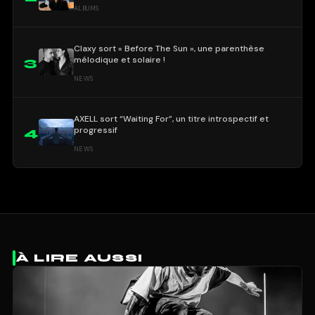
ALBUMS
Claxy sort « Before The Sun », une parenthèse
mélodique et solaire !
3
NEWS
AXELL sort “Waiting For”, un titre introspectif et
progressif
4
NEWS
À LIRE AUSSI