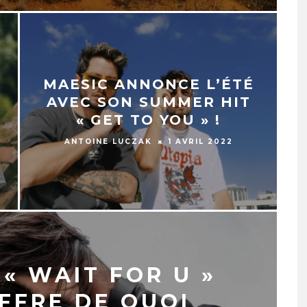
MAESIC ANNONCE L’ÉTÉ
AVEC SON SUMMER HIT
« GET TO YOU » !
ANTOINE LUCZAK
1 AVRIL 2022
« WAIT FOR U »
FFRE DE QUOI