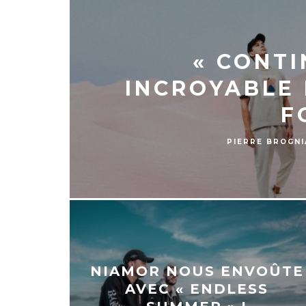
« CONTI
INCROYABLE 
F
PIERRE BROGN
NIAMOR NOUS ENVOÛTE
AVEC « ENDLESS