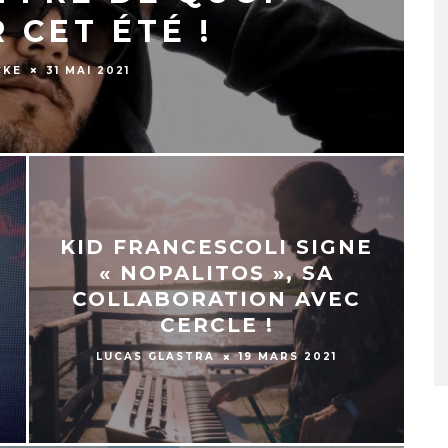
 CET ÉTÉ !
CKE
31 MAI 2021
KID FRANCESCOLI SIGNE
« NOPALITOS », SA
COLLABORATION AVEC
CERCLE !
LUCAS GLASTRA
19 MARS 2021