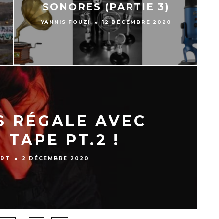
SONORES (PARTIE 3)
YANNIS FOUZI
12 DÉCEMBRE 2020
S RÉGALE AVEC
 TAPE PT.2 !
ART
2 DÉCEMBRE 2020