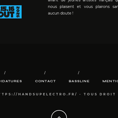
avant de jeunes artistes français q
nous plaisent et vous plairons sa
aucun doute !
IDATURES
CONTACT
BASSLINE
MENTI
TTPS://HANDSUPELECTRO.FR/ - TOUS DROIT