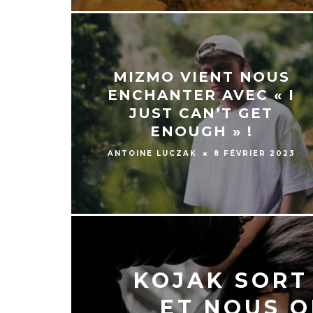
MIZMO VIENT NOUS
ENCHANTER AVEC « I
JUST CAN’T GET
ENOUGH » !
ANTOINE LUCZAK
8 FÉVRIER 2023
KOJAK SORT 
ET NOUS O