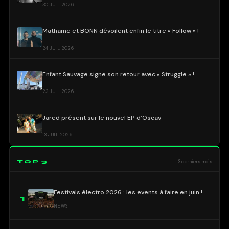
30 JUIL 2026
Mathame et BONN dévoilent enfin le titre « Follow » !
24 JUIL 2026
Enfant Sauvage signe son retour avec « Struggle » !
23 JUIL 2026
Jared présent sur le nouvel EP d’Oscav
13 JUIL 2026
TOP 3
3 derniers mois
Festivals électro 2026 : les events à faire en juin !
1
NEWS