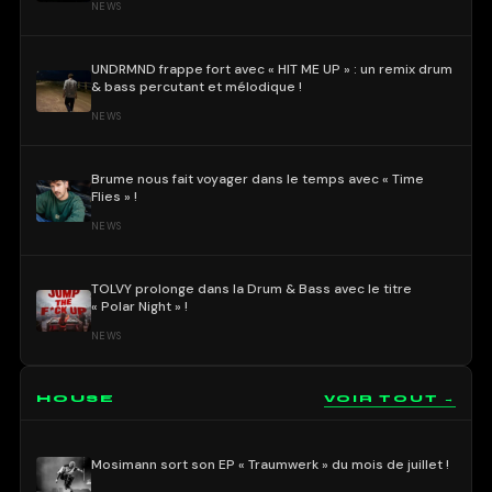
NEWS
UNDRMND frappe fort avec « HIT ME UP » : un remix drum
& bass percutant et mélodique !
NEWS
Brume nous fait voyager dans le temps avec « Time
Flies » !
NEWS
TOLVY prolonge dans la Drum & Bass avec le titre
« Polar Night » !
NEWS
HOUSE
VOIR TOUT →
Mosimann sort son EP « Traumwerk » du mois de juillet !