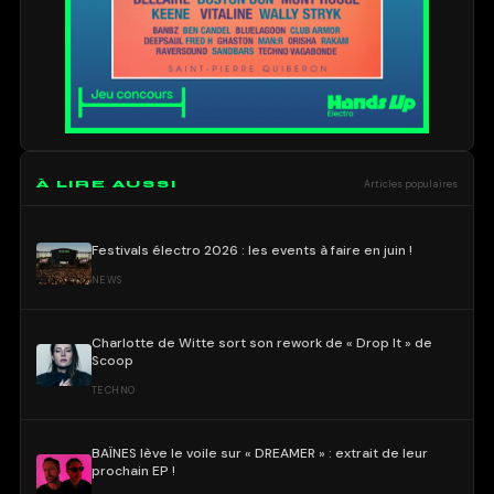
À LIRE AUSSI
Articles populaires
Festivals électro 2026 : les events à faire en juin !
NEWS
Charlotte de Witte sort son rework de « Drop It » de
Scoop
TECHNO
BAÏNES lève le voile sur « DREAMER » : extrait de leur
prochain EP !