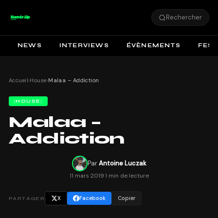
Rechercher
NEWS
INTERVIEWS
ÉVÈNEMENTS
FEST
Accueil
›
House
›
Malaa – Addiction
HOUSE
Malaa –
Addiction
Par
Antoine Luczak
11 mars 2019
·
1 min de lecture
X
Facebook
Copier
PARTAGER