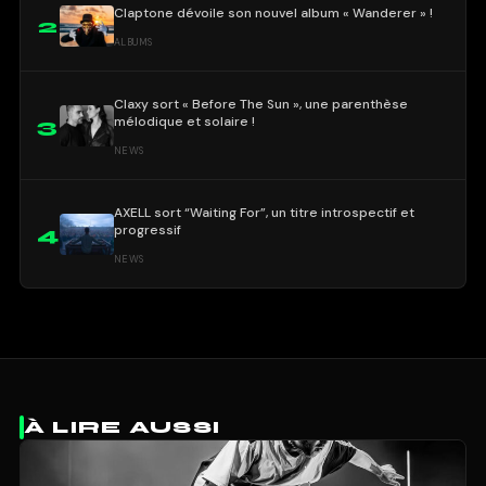
Claptone dévoile son nouvel album « Wanderer » !
2
ALBUMS
Claxy sort « Before The Sun », une parenthèse
mélodique et solaire !
3
NEWS
AXELL sort “Waiting For”, un titre introspectif et
progressif
4
NEWS
À LIRE AUSSI