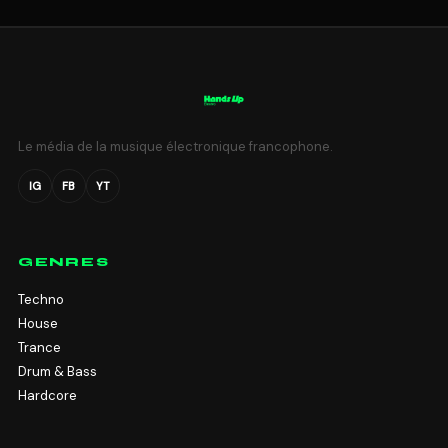
Le média de la musique électronique francophone.
IG
FB
YT
GENRES
Techno
House
Trance
Drum & Bass
Hardcore