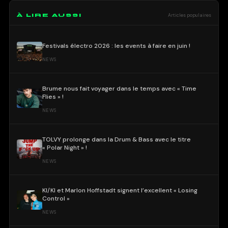
À LIRE AUSSI
Articles populaires
Festivals électro 2026 : les events à faire en juin !
NEWS
Brume nous fait voyager dans le temps avec « Time
Flies » !
NEWS
TOLVY prolonge dans la Drum & Bass avec le titre
« Polar Night » !
NEWS
KI/KI et Marlon Hoffstadt signent l’excellent « Losing
Control »
NEWS