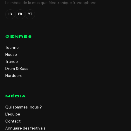
Le média de la musique électronique francophone.
IG
FB
YT
GENRES
Techno
House
Trance
Drum & Bass
Hardcore
MÉDIA
Qui sommes-nous ?
L'équipe
Contact
Annuaire des festivals