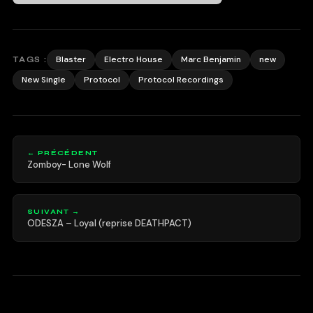
Blaster
Electro House
Marc Benjamin
new
TAGS :
New Single
Protocol
Protocol Recordings
← PRÉCÉDENT
Zomboy- Lone Wolf
SUIVANT →
ODESZA – Loyal (reprise DEATHPACT)