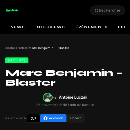
Rechercher
NEWS
INTERVIEWS
ÉVÈNEMENTS
FEST
Accueil
›
House
›
Marc Benjamin – Blaster
HOUSE
Marc Benjamin –
Blaster
Par
Antoine Luczak
28 novembre 2018
·
1 min de lecture
X
Facebook
Copier
PARTAGER