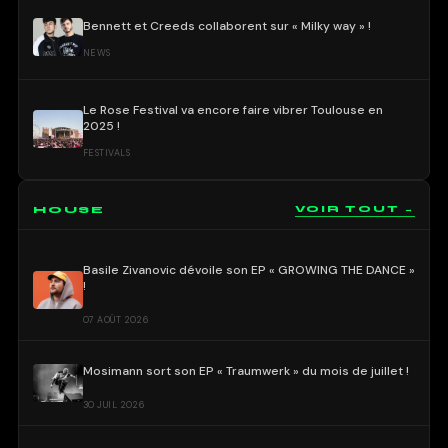
Bennett et Creeds collaborent sur « Milky way » !
NEWS
Le Rose Festival va encore faire vibrer Toulouse en
2025 !
FESTIVALS
HOUSE
VOIR TOUT →
Basile Zivanovic dévoile son EP « GROWING THE DANCE »
!
07 AOÛT 2026
Mosimann sort son EP « Traumwerk » du mois de juillet !
30 JUIL 2026