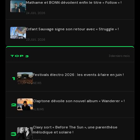
Mathame et BONN dévoilent enfin le titre « Follow » !
24 JUIL 2026
Enfant Sauvage signe son retour avec « Struggle » !
23 JUIL 2026
TOP 3
3 derniers mois
Festivals électro 2026 : les events à faire en juin !
1
NEWS
Claptone dévoile son nouvel album « Wanderer » !
2
ALBUMS
Claxy sort « Before The Sun », une parenthèse
mélodique et solaire !
3