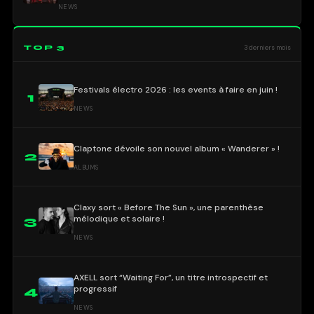
NEWS
TOP 3
3 derniers mois
Festivals électro 2026 : les events à faire en juin !
1
NEWS
Claptone dévoile son nouvel album « Wanderer » !
2
ALBUMS
Claxy sort « Before The Sun », une parenthèse
mélodique et solaire !
3
NEWS
AXELL sort “Waiting For”, un titre introspectif et
progressif
4
NEWS