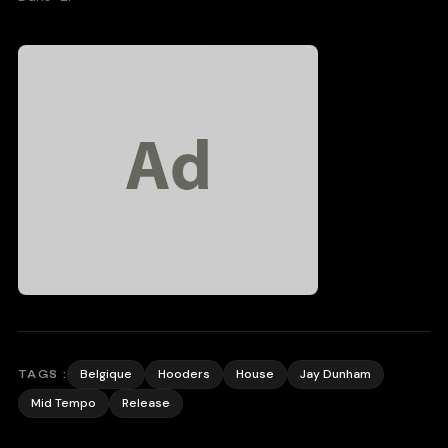
Belgique
Hooders
House
Jay Dunham
TAGS :
Mid Tempo
Release