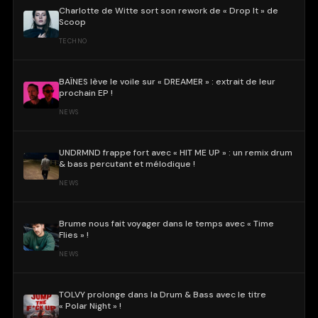
Charlotte de Witte sort son rework de « Drop It » de
Scoop
TECHNO
BAÏNES lève le voile sur « DREAMER » : extrait de leur
prochain EP !
NEWS
UNDRMND frappe fort avec « HIT ME UP » : un remix drum
& bass percutant et mélodique !
NEWS
Brume nous fait voyager dans le temps avec « Time
Flies » !
NEWS
TOLVY prolonge dans la Drum & Bass avec le titre
« Polar Night » !