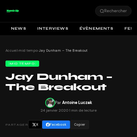
Rechercher
NEWS
INTERVIEWS
ÉVÈNEMENTS
FEST
Accueil
›
mid tempo
›
Jay Dunham – The Breakout
MID TEMPO
Jay Dunham –
The Breakout
Par
Antoine Luczak
24 janvier 2020
·
1 min de lecture
X
Facebook
Copier
PARTAGER