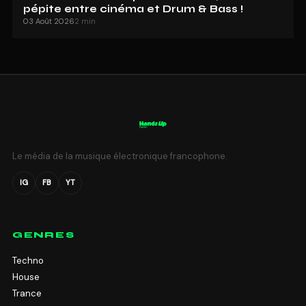
pépite entre cinéma et Drum & Bass !
03 Août 2026
2 min
Le média de la musique électronique francophone.
IG
FB
YT
GENRES
Techno
House
Trance