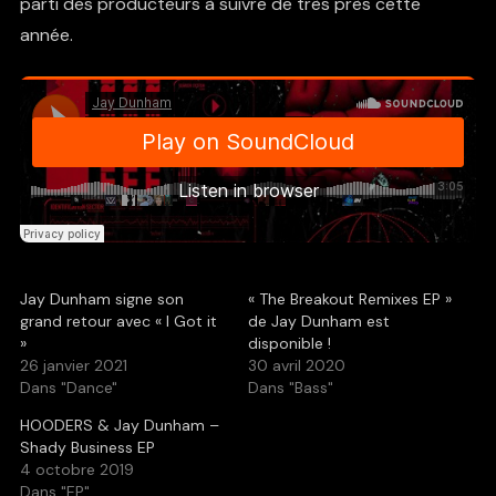
parti des producteurs à suivre de très près cette
année.
Jay Dunham signe son
« The Breakout Remixes EP »
grand retour avec « I Got it
de Jay Dunham est
»
disponible !
26 janvier 2021
30 avril 2020
Dans "Dance"
Dans "Bass"
HOODERS & Jay Dunham –
Shady Business EP
4 octobre 2019
Dans "EP"