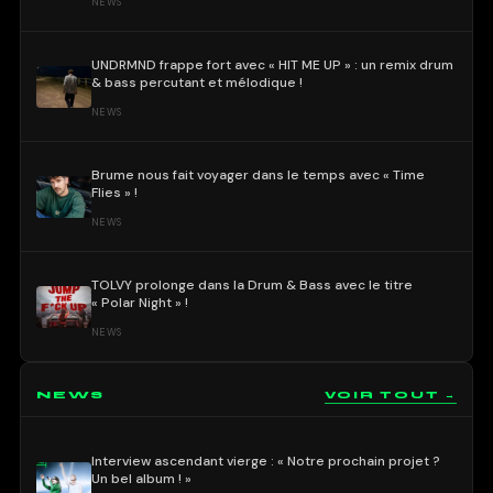
NEWS
UNDRMND frappe fort avec « HIT ME UP » : un remix drum
& bass percutant et mélodique !
NEWS
Brume nous fait voyager dans le temps avec « Time
Flies » !
NEWS
TOLVY prolonge dans la Drum & Bass avec le titre
« Polar Night » !
NEWS
NEWS
VOIR TOUT →
Interview ascendant vierge : « Notre prochain projet ?
Un bel album ! »