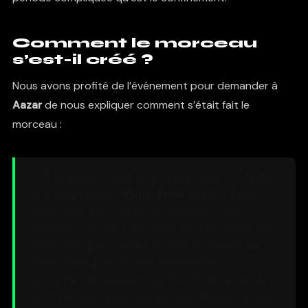
Comment le morceau
s’est-il créé ?
Nous avons profité de l’événement pour demander à
Aazar
de nous expliquer comment s’était fait le
morceau :
« À la base, c’est une track que j’ai faite
y a longtemps.
Yung Felix
était à Paris
pour une nuit et on se connaît, on
apprécie le taff de chacun. Du coup, on
s’est dit que c’était le bon moment de
faire quelque chose ensemble.
On a fait la session, je lui ai fait écouter
le morceau. Les harmonies étaient bien,