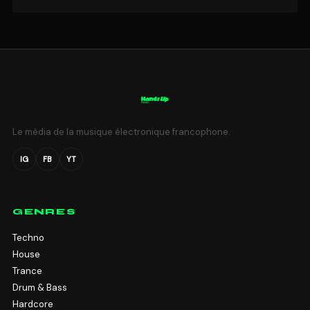
Le média de la musique électronique francophone.
IG
FB
YT
GENRES
Techno
House
Trance
Drum & Bass
Hardcore