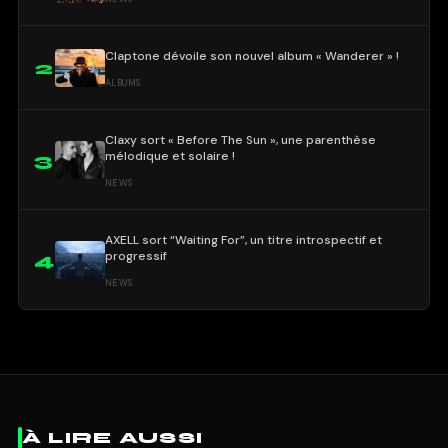
Claptone dévoile son nouvel album « Wanderer » !
2
ALBUMS
Claxy sort « Before The Sun », une parenthèse
mélodique et solaire !
3
NEWS
AXELL sort “Waiting For”, un titre introspectif et
progressif
4
NEWS
À LIRE AUSSI