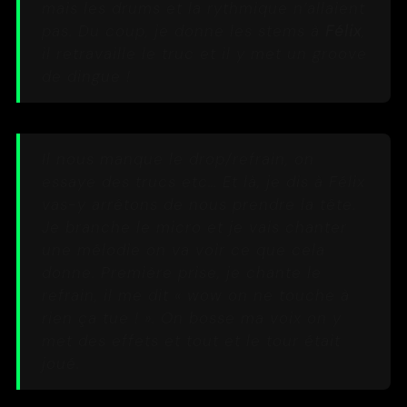
mais les drums et la rythmique n’allaient
pas. Du coup, je donne les stems à
Félix
,
il retravaille le truc et il y met un groove
de dingue !
Il nous manque le drop/refrain, on
essaye des trucs etc… Et là, je dis à Félix
vas-y arrêtons de nous prendre la tête.
Je branche le micro et je vais chanter
une mélodie on va voir ce que cela
donne. Première prise, je chante le
refrain, il me dit « wow on ne touche à
rien ça tue ! ». On bosse ma voix on y
met des effets et tout et le tour était
joué.