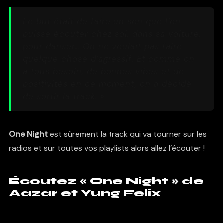
Le but était de faire un son que l’on
puisse écouter chez soi, dans sa voiture,
pour danser… On ne voulait pas faire
quelque chose d’agressif. Et comme on
a tous besoin, de bonnes vibes et de
positivités en ce moment, on a décidé
de sortir la track. »
One Night
est sûrement la track qui va tourner sur les
radios et sur toutes vos playlists alors allez l’écouter !
Écoutez « One Night » de
Aazar et Yung Felix