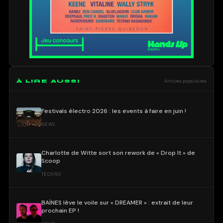
À LIRE AUSSI
Articles populaires
Festivals électro 2026 : les events à faire en juin !
NEWS
Charlotte de Witte sort son rework de « Drop It » de
Scoop
TECHNO
BAÏNES lève le voile sur « DREAMER » : extrait de leur
prochain EP !