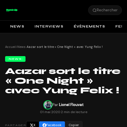
Rechercher
NEWS
INTERVIEWS
ÉVÈNEMENTS
FEST
Accueil
›
News
›
Aazar sort le titre « One Night » avec Yung Felix !
NEWS
Aazar sort le titre
« One Night »
avec Yung Felix !
Par
Lionel Flouvat
01 mai 2020
·
2 min de lecture
X
Facebook
Copier
PARTAGER