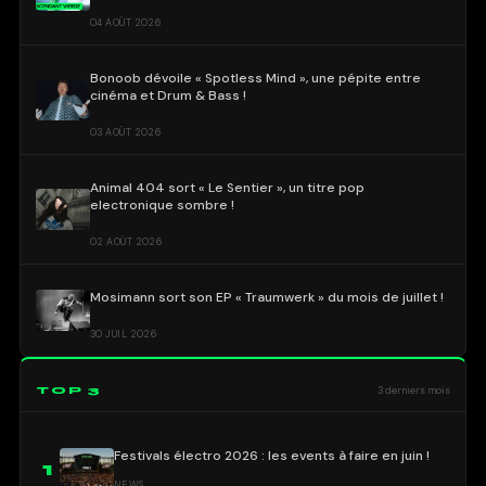
04 AOÛT 2026
Bonoob dévoile « Spotless Mind », une pépite entre
cinéma et Drum & Bass !
03 AOÛT 2026
Animal 404 sort « Le Sentier », un titre pop
electronique sombre !
02 AOÛT 2026
Mosimann sort son EP « Traumwerk » du mois de juillet !
30 JUIL 2026
TOP 3
3 derniers mois
Festivals électro 2026 : les events à faire en juin !
1
NEWS