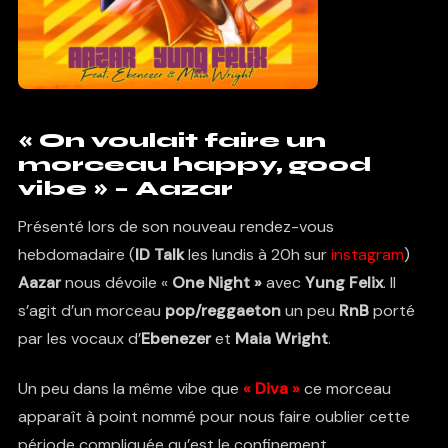
« On voulait faire un
morceau happy, good
vibe » – Aazar
Présenté lors de son nouveau rendez-vous
hebdomadaire (
ID Talk
les lundis à 20h sur
instagram
)
Aazar
nous dévoile «
One Night »
avec
Yung Felix
. Il
s’agit d’un morceau
pop/reggaeton
un peu
RnB
porté
par les vocaux d’
Ebenezer
et
Maia Wright
.
Un peu dans la même vibe que
«
Diva »
ce morceau
apparaît à point nommé pour nous faire oublier cette
période compliquée qu’est le confinement.