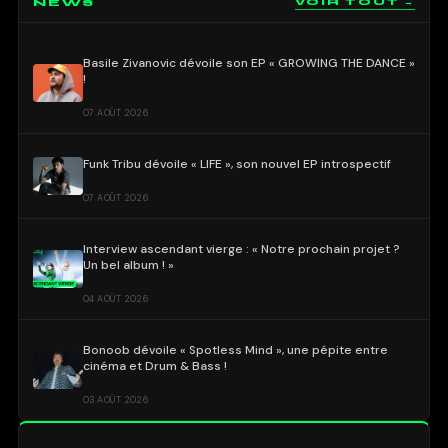
NEWS
VOIR TOUT →
Basile Zivanovic dévoile son EP « GROWING THE DANCE »
!
07 AOÛT 2026
Funk Tribu dévoile « LIFE », son nouvel EP introspectif
07 AOÛT 2026
Interview ascendant vierge : « Notre prochain projet ?
Un bel album ! »
04 AOÛT 2026
Bonoob dévoile « Spotless Mind », une pépite entre
cinéma et Drum & Bass !
03 AOÛT 2026