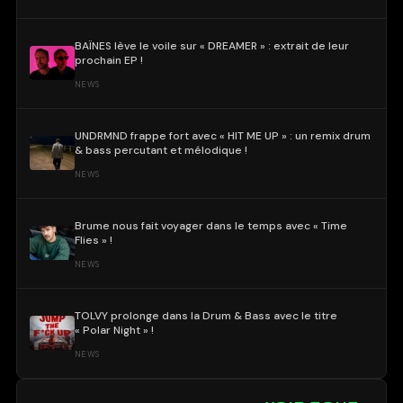
BAÏNES lève le voile sur « DREAMER » : extrait de leur
prochain EP !
NEWS
UNDRMND frappe fort avec « HIT ME UP » : un remix drum
& bass percutant et mélodique !
NEWS
Brume nous fait voyager dans le temps avec « Time
Flies » !
NEWS
TOLVY prolonge dans la Drum & Bass avec le titre
« Polar Night » !
NEWS