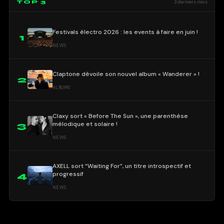
TOP 3
3 derniers mois
Festivals électro 2026 : les events à faire en juin !
1
NEWS
Claptone dévoile son nouvel album « Wanderer » !
2
ALBUMS
Claxy sort « Before The Sun », une parenthèse
mélodique et solaire !
3
NEWS
AXELL sort “Waiting For”, un titre introspectif et
progressif
4
NEWS