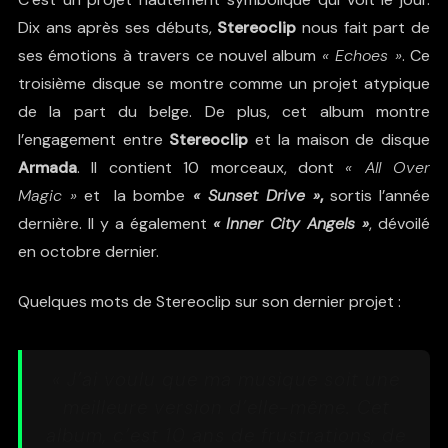
Dix ans après ses débuts,
Stereoclip
nous fait part de
ses émotions à travers ce nouvel album
« Echoes »
. Ce
troisième disque se montre comme un projet atypique
de la part du belge. De plus, cet album montre
l’engagement entre
Stereoclip
et la maison de disque
Armada
. Il contient 10 morceaux, dont
« All Over
Magic »
et la bombe
« Sunset Drive »
,
sortis l’année
dernière. Il y a également
« Inner City Angels »
, dévoilé
en octobre dernier.
Quelques mots de Stereoclip sur son dernier projet :
« J’ai voulu que ma musique soit une
meilleure version d’elle-même. Cet
album, c’est 10 ans de frustrations, de