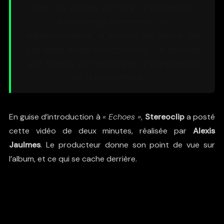
joies, de prises de tête, d’abandons,
d’accomplissements, de
détermination, d’amour, de haine, de
voyages et de rencontres. Ce disque
est rempli de nostalgie, d’espérance
et d’honnêteté. »
En guise d’introduction à
« Echoes »
,
Stereoclip
a posté
cette vidéo de deux minutes, réalisée par
Alexis
Jaulmes
. Le producteur donne son point de vue sur
l’album, et ce qui se cache derrière.