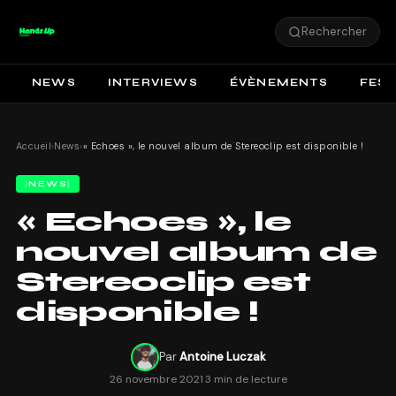
Rechercher
NEWS
INTERVIEWS
ÉVÈNEMENTS
FEST
Accueil
›
News
›
« Echoes », le nouvel album de Stereoclip est disponible !
NEWS
« Echoes », le
nouvel album de
Stereoclip est
disponible !
Par
Antoine Luczak
26 novembre 2021
·
3 min de lecture