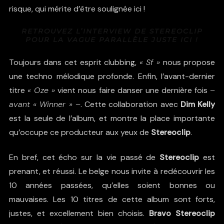
risque, qui mérite d’être soulignée ici !
RETROUVEZ L’INTERVIEW DE STEREOCLIP
POUR LA VAGUE PARALLÈLE JUSTE ICI !
Toujours dans cet esprit clubbing,
« Sf »
nous propose
une techno mélodique profonde. Enfin, l’avant-dernier
titre
« Oze »
vient nous faire danser une dernière fois
–
avant « Winner » –
. Cette collaboration avec
Dim Kelly
est la seule de l’album, et montre la place importante
qu’occupe ce producteur aux yeux de
Stereoclip
.
En bref, cet écho sur la vie passé de
Stereoclip
est
prenant, et réussi. Le belge nous invite à redécouvrir les
10 années passées, qu’elles soient bonnes ou
mauvaises. Les 10 titres de cette album sont forts,
justes, et excellement bien choisis.
Bravo Stereoclip